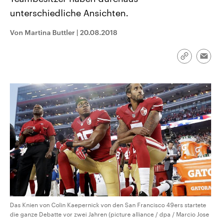
CDU, SPD und FDP regiert.-
aktuelle Weltgeschehen.
unterschiedliche Ansichten.
Umfragen, Prognosen,
Wahlprogramme, aktuelle Berichte
Sendungen
Programm
Podcasts
und Hintergründe zu den Parteien
Von Martina Buttler
|
20.08.2018
und Kandidaten der anstehenden
Wahl.
Audio-Archiv
Link
Emai
kopieren/te
Das Knien von Colin Kaepernick von den San Francisco 49ers startete
die ganze Debatte vor zwei Jahren (picture alliance / dpa / Marcio Jose