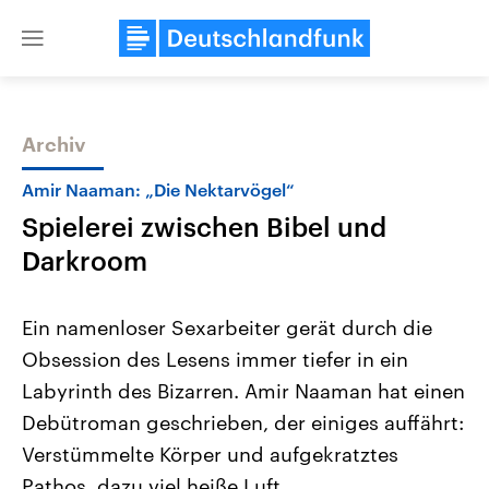
Close
menu
Archiv
Themen
Amir Naaman: „Die Nektarvögel“
Spielerei zwischen Bibel und
Darkroom
Ein namenloser Sexarbeiter gerät durch die
Obsession des Lesens immer tiefer in ein
Landtagswahl Sachsen-Anhalt
USA
Labyrinth des Bizarren. Amir Naaman hat einen
2026
Aktuelle Beiträge, Analys
Alle Informationen
Hintergründe
Debütroman geschrieben, der einiges auffährt:
Sachsen-Anhalt wählt am 6.
Wirtschaftlich und militäri
September 2026 einen neuen
gehören die Vereinigten S
Verstümmelte Körper und aufgekratztes
Landtag. Seit 2021 wird das
den mächtigsten Ländern 
Pathos, dazu viel heiße Luft.
Bundesland von einer Koalition aus
mit großem Einfluss auf d