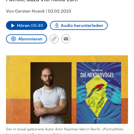
CDU, SPD und FDP regiert.-
aktuelle Weltgeschehen.
Umfragen, Prognosen,
Von Carsten Hueck
|
02.02.2023
Wahlprogramme, aktuelle Berichte
Sendungen
Programm
Podcasts
und Hintergründe zu den Parteien
und Kandidaten der anstehenden
Hören
06:49
Audio herunterladen
Wahl.
Audio-Archiv
Abonnieren
Link
Email
kopieren/teilen
Der in Israel geborene Autor Amir Naaman lebt in Berlin. (Portraitfoto: