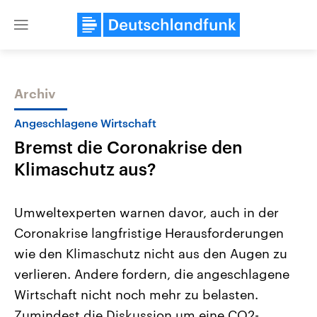
Close
menu
Archiv
Themen
Angeschlagene Wirtschaft
Bremst die Coronakrise den
Klimaschutz aus?
Umweltexperten warnen davor, auch in der
Coronakrise langfristige Herausforderungen
Landtagswahl Sachsen-Anhalt
USA
wie den Klimaschutz nicht aus den Augen zu
2026
Aktuelle Beiträge, Analys
Alle Informationen
Hintergründe
verlieren. Andere fordern, die angeschlagene
Sachsen-Anhalt wählt am 6.
Wirtschaftlich und militäri
September 2026 einen neuen
gehören die Vereinigten S
Wirtschaft nicht noch mehr zu belasten.
Landtag. Seit 2021 wird das
den mächtigsten Ländern 
Zumindest die Diskussion um eine CO2-
Bundesland von einer Koalition aus
mit großem Einfluss auf d