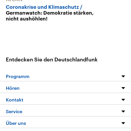
Coronakrise und Klimaschutz
Germanwatch: Demokratie stärken,
nicht aushöhlen!
Entdecken Sie den Deutschlandfunk
Programm
Programm
Hören
Alle Sendungen
Livestream
Kontakt
Die Nachrichten
Audios
Hörerservice
Service
Nachrichtenleicht
Podcasts
Social Media
FAQ
Über uns
Neue Beiträge auf dlf.de
Deutschlandfunk App
Newsletter