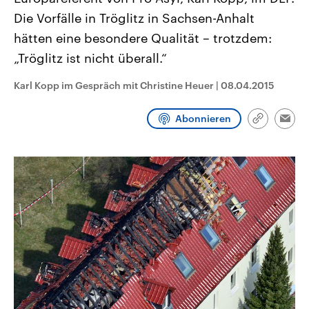
CDU, SPD und FDP regiert.-
aktuelle Weltgeschehen.
Die Vorfälle in Tröglitz in Sachsen-Anhalt
Umfragen, Prognosen,
Wahlprogramme, aktuelle Berichte
hätten eine besondere Qualität – trotzdem:
Sendungen
Programm
Podcasts
und Hintergründe zu den Parteien
und Kandidaten der anstehenden
„Tröglitz ist nicht überall.“
Wahl.
Audio-Archiv
Karl Kopp im Gespräch mit Christine Heuer
|
08.04.2015
Abonnieren
Link
Emai
kopieren/te