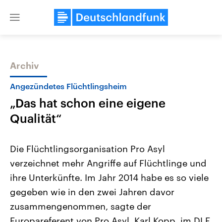
Close
menu
Archiv
Themen
Angezündetes Flüchtlingsheim
„Das hat schon eine eigene
Qualität“
Die Flüchtlingsorganisation Pro Asyl
verzeichnet mehr Angriffe auf Flüchtlinge und
Landtagswahl Sachsen-Anhalt
USA
ihre Unterkünfte. Im Jahr 2014 habe es so viele
2026
Aktuelle Beiträge, Analys
Alle Informationen
Hintergründe
gegeben wie in den zwei Jahren davor
Sachsen-Anhalt wählt am 6.
Wirtschaftlich und militäri
September 2026 einen neuen
gehören die Vereinigten S
zusammengenommen, sagte der
Landtag. Seit 2021 wird das
den mächtigsten Ländern 
Europareferent von Pro Asyl, Karl Kopp, im DLF.
Bundesland von einer Koalition aus
mit großem Einfluss auf d