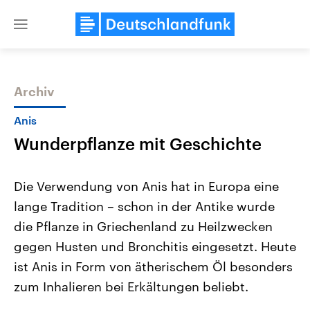
Close
menu
Archiv
Themen
Anis
Wunderpflanze mit Geschichte
Die Verwendung von Anis hat in Europa eine
lange Tradition – schon in der Antike wurde
die Pflanze in Griechenland zu Heilzwecken
Landtagswahl Sachsen-Anhalt
USA
gegen Husten und Bronchitis eingesetzt. Heute
2026
Aktuelle Beiträge, Analys
Alle Informationen
ist Anis in Form von ätherischem Öl besonders
Hintergründe
Sachsen-Anhalt wählt am 6.
Wirtschaftlich und militäri
zum Inhalieren bei Erkältungen beliebt.
September 2026 einen neuen
gehören die Vereinigten S
Landtag. Seit 2021 wird das
den mächtigsten Ländern 
Bundesland von einer Koalition aus
mit großem Einfluss auf d