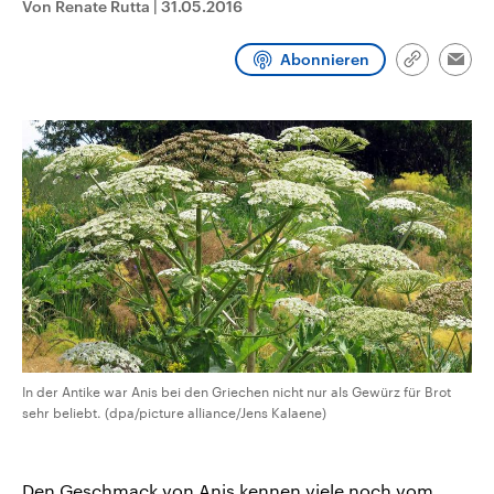
Von Renate Rutta
|
31.05.2016
CDU, SPD und FDP regiert.-
aktuelle Weltgeschehen.
Umfragen, Prognosen,
Wahlprogramme, aktuelle Berichte
Abonnieren
Sendungen
Programm
Podcasts
und Hintergründe zu den Parteien
Link
Emai
und Kandidaten der anstehenden
kopieren/te
Wahl.
Audio-Archiv
In der Antike war Anis bei den Griechen nicht nur als Gewürz für Brot
sehr beliebt. (dpa/picture alliance/Jens Kalaene)
Den Geschmack von Anis kennen viele noch vom