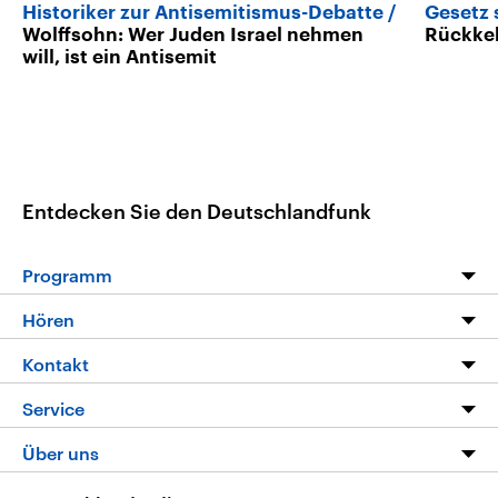
Historiker zur Antisemitismus-Debatte
Gesetz 
Wolffsohn: Wer Juden Israel nehmen
Rückkeh
will, ist ein Antisemit
Entdecken Sie den Deutschlandfunk
Programm
Programm
Hören
Alle Sendungen
Livestream
Kontakt
Die Nachrichten
Audios
Hörerservice
Service
Nachrichtenleicht
Podcasts
Social Media
FAQ
Über uns
Neue Beiträge auf dlf.de
Deutschlandfunk App
Newsletter
Deutschlandradio
Themen-Schwerpunkte