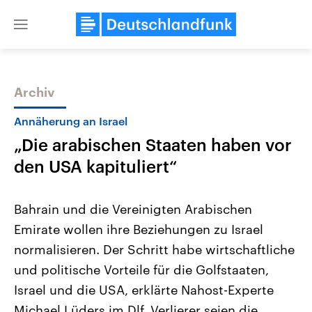
Close
menu
Archiv
Themen
Annäherung an Israel
„Die arabischen Staaten haben vor
den USA kapituliert“
Bahrain und die Vereinigten Arabischen
Emirate wollen ihre Beziehungen zu Israel
Landtagswahl Sachsen-Anhalt
USA
normalisieren. Der Schritt habe wirtschaftliche
2026
Aktuelle Beiträge, Analys
Alle Informationen
Hintergründe
und politische Vorteile für die Golfstaaten,
Sachsen-Anhalt wählt am 6.
Wirtschaftlich und militäri
September 2026 einen neuen
gehören die Vereinigten S
Israel und die USA, erklärte Nahost-Experte
Landtag. Seit 2021 wird das
den mächtigsten Ländern 
Michael Lüders im Dlf. Verlierer seien die
Bundesland von einer Koalition aus
mit großem Einfluss auf d