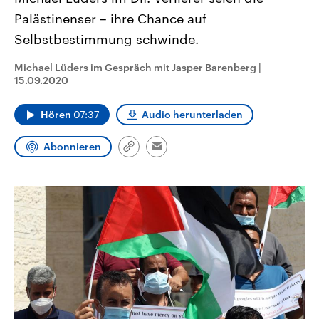
CDU, SPD und FDP regiert.-
aktuelle Weltgeschehen.
Palästinenser – ihre Chance auf
Umfragen, Prognosen,
Wahlprogramme, aktuelle Berichte
Selbstbestimmung schwinde.
Sendungen
Programm
Podcasts
und Hintergründe zu den Parteien
und Kandidaten der anstehenden
Wahl.
Michael Lüders im Gespräch mit Jasper Barenberg
|
Audio-Archiv
15.09.2020
Hören
07:37
Audio herunterladen
Abonnieren
Link
Email
kopieren/teilen