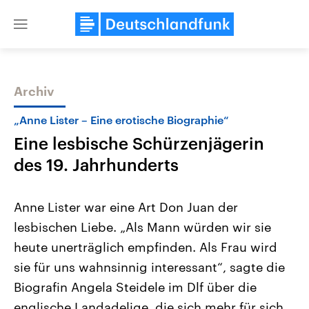
Close
menu
Archiv
Themen
„Anne Lister – Eine erotische Biographie“
Eine lesbische Schürzenjägerin
des 19. Jahrhunderts
Anne Lister war eine Art Don Juan der
lesbischen Liebe. „Als Mann würden wir sie
Landtagswahl Sachsen-Anhalt
USA
heute unerträglich empfinden. Als Frau wird
2026
Aktuelle Beiträge, Analys
Alle Informationen
Hintergründe
sie für uns wahnsinnig interessant“, sagte die
Sachsen-Anhalt wählt am 6.
Wirtschaftlich und militäri
September 2026 einen neuen
gehören die Vereinigten S
Biografin Angela Steidele im Dlf über die
Landtag. Seit 2021 wird das
den mächtigsten Ländern 
englische Landadelige, die sich mehr für sich
Bundesland von einer Koalition aus
mit großem Einfluss auf d