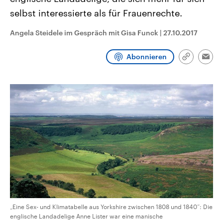
CDU, SPD und FDP regiert.-
aktuelle Weltgeschehen.
selbst interessierte als für Frauenrechte.
Umfragen, Prognosen,
Wahlprogramme, aktuelle Berichte
Sendungen
Programm
Podcasts
und Hintergründe zu den Parteien
Angela Steidele im Gespräch mit Gisa Funck
|
27.10.2017
und Kandidaten der anstehenden
Wahl.
Audio-Archiv
Abonnieren
Link
Emai
kopieren/te
„Eine Sex- und Klimatabelle aus Yorkshire zwischen 1808 und 1840“: Die
englische Landadelige Anne Lister war eine manische