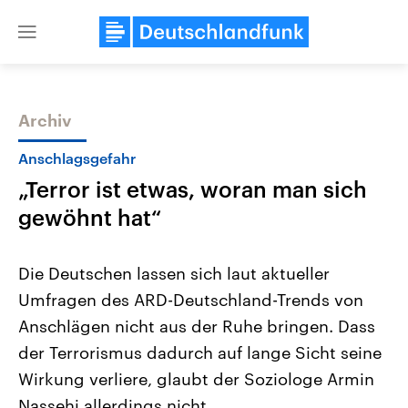
Close
menu
Archiv
Themen
Anschlagsgefahr
„Terror ist etwas, woran man sich
gewöhnt hat“
Die Deutschen lassen sich laut aktueller
Umfragen des ARD-Deutschland-Trends von
Landtagswahl Sachsen-Anhalt
USA
Anschlägen nicht aus der Ruhe bringen. Dass
2026
Aktuelle Beiträge, Analys
Alle Informationen
Hintergründe
der Terrorismus dadurch auf lange Sicht seine
Sachsen-Anhalt wählt am 6.
Wirtschaftlich und militäri
September 2026 einen neuen
gehören die Vereinigten S
Wirkung verliere, glaubt der Soziologe Armin
Landtag. Seit 2021 wird das
den mächtigsten Ländern 
Nassehi allerdings nicht.
Bundesland von einer Koalition aus
mit großem Einfluss auf d