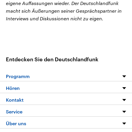
eigene Auffassungen wieder. Der Deutschlandfunk
macht sich Äußerungen seiner Gesprächspartner in
Interviews und Diskussionen nicht zu eigen.
Entdecken Sie den Deutschlandfunk
Programm
Programm
Hören
Alle Sendungen
Livestream
Kontakt
Die Nachrichten
Audios
Hörerservice
Service
Nachrichtenleicht
Podcasts
Social Media
FAQ
Über uns
Neue Beiträge auf dlf.de
Deutschlandfunk App
Newsletter