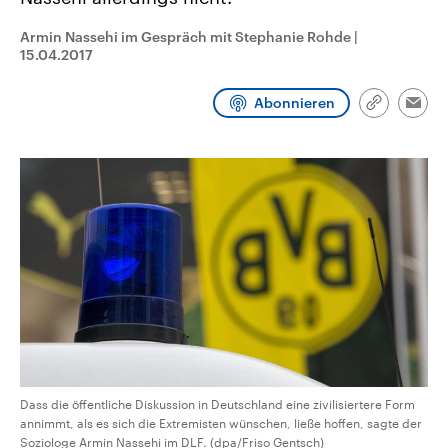
CDU, SPD und FDP regiert.-
aktuelle Weltgeschehen.
Umfragen, Prognosen,
Armin Nassehi im Gespräch mit Stephanie Rohde
|
Wahlprogramme, aktuelle Berichte
15.04.2017
Sendungen
Programm
Podcasts
und Hintergründe zu den Parteien
und Kandidaten der anstehenden
Wahl.
Abonnieren
Audio-Archiv
Link
Emai
kopieren/te
Dass die öffentliche Diskussion in Deutschland eine zivilisiertere Form
annimmt, als es sich die Extremisten wünschen, ließe hoffen, sagte der
Soziologe Armin Nassehi im DLF. (dpa/Friso Gentsch)