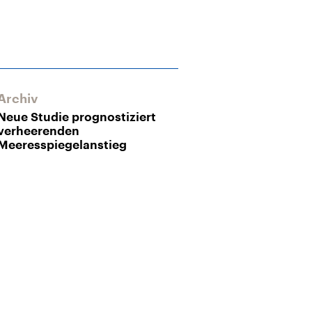
Archiv
Neue Studie prognostiziert
verheerenden
Meeresspiegelanstieg