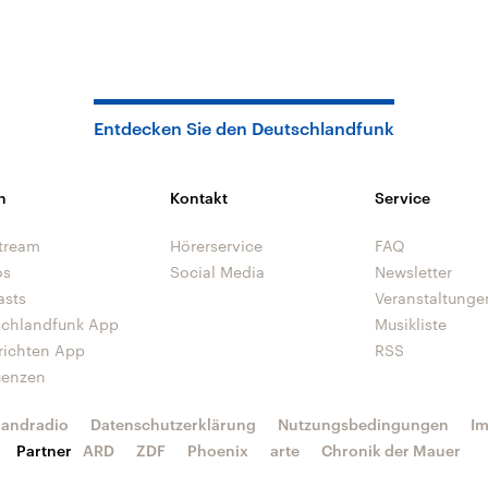
Entdecken Sie den Deutschlandfunk
n
Kontakt
Service
tream
Hörerservice
FAQ
os
Social Media
Newsletter
asts
Veranstaltunge
schlandfunk App
Musikliste
richten App
RSS
uenzen
landradio
Datenschutzerklärung
Nutzungsbedingungen
I
Partner
ARD
ZDF
Phoenix
arte
Chronik der Mauer