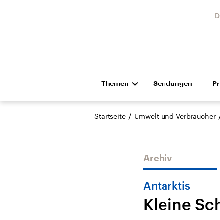
D
Themen
Sendungen
P
Die Nachrichten
Politik
/
Startseite
Umwelt und Verbraucher
Hörspiel und Feature
Musik
Archiv
Antarktis
Kleine Sc
Landtagswahl Sachsen-
USA
Anhalt 2026
Aktuel