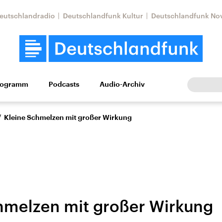
eutschlandradio
Deutschlandfunk Kultur
Deutschlandfunk No
rogramm
Podcasts
Audio-Archiv
Wirtschaft
Wissen
Kultur
Europa
Gesellschaf
/
Kleine Schmelzen mit großer Wirkung
hmelzen mit großer Wirkung
Nahostkonflikt
Iran
le Beiträge,
Aktuelle Lage und
Aktuelle Lage und