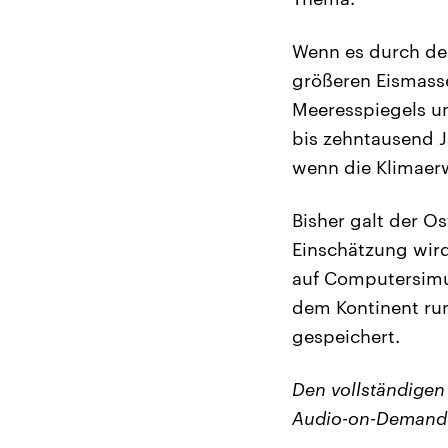
Wenn es durch den
größeren Eismasse
Meeresspiegels um 
bis zehntausend J
wenn die Klimaer
Bisher galt der Os
Einschätzung wird 
auf Computersimu
dem Kontinent run
gespeichert.
Den vollständigen
Audio-on-Demand-