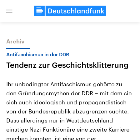
Close
menu
Archiv
Themen
Antifaschismus in der DDR
Tendenz zur Geschichtsklitterung
Ihr unbedingter Antifaschismus gehörte zu
den Gründungsmythen der DDR – mit dem sie
sich auch ideologisch und propagandistisch
Landtagswahl Sachsen-Anhalt
USA
von der Bundesrepublik abzugrenzen suchte.
2026
Aktuelle Beiträge, Analys
Alle Informationen
Dass allerdings nur in Westdeutschland
Hintergründe
Sachsen-Anhalt wählt am 6.
Wirtschaftlich und militäri
einstige Nazi-Funktionäre eine zweite Karriere
September 2026 einen neuen
gehören die Vereinigten S
Landtag. Seit 2021 wird das
den mächtigsten Ländern 
machen konnten, ist eine von der
Bundesland von einer Koalition aus
mit großem Einfluss auf d