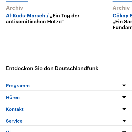
Archiv
Archiv
Al-Kuds-Marsch
„Ein Tag der
Gökay S
antisemitischen Hetze“
„Ein Sa
Fundam
Entdecken Sie den Deutschlandfunk
Programm
Programm
Hören
Alle Sendungen
Livestream
Kontakt
Die Nachrichten
Audios
Hörerservice
Service
Nachrichtenleicht
Podcasts
Social Media
FAQ