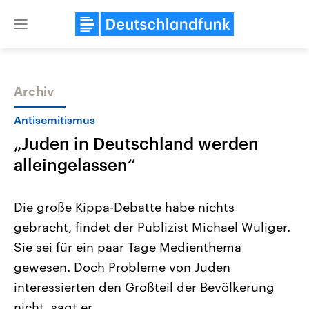
Close
menu
Archiv
Themen
Antisemitismus
„Juden in Deutschland werden
alleingelassen“
Die große Kippa-Debatte habe nichts
gebracht, findet der Publizist Michael Wuliger.
Landtagswahl Sachsen-Anhalt
USA
Sie sei für ein paar Tage Medienthema
2026
Aktuelle Beiträge, Analys
Alle Informationen
Hintergründe
gewesen. Doch Probleme von Juden
Sachsen-Anhalt wählt am 6.
Wirtschaftlich und militäri
September 2026 einen neuen
gehören die Vereinigten S
interessierten den Großteil der Bevölkerung
Landtag. Seit 2021 wird das
den mächtigsten Ländern 
nicht, sagt er.
Bundesland von einer Koalition aus
mit großem Einfluss auf d