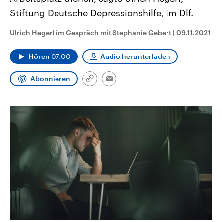
aktuelle Weltgeschehen.
Diese wird wie die Hisboll
Stiftung Deutsche Depressionshilfe, im Dlf.
Libanon vom Iran unterstüt
Sendungen
Programm
Podcasts
Ulrich Hegerl im Gespräch mit Stephanie Gebert
|
09.11.2021
Audio-Archiv
Hören
07:00
Audio herunterladen
Abonnieren
Link
Email
kopieren/teilen