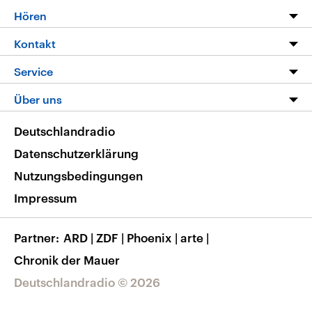
Programm
Hören
Alle Sendungen
Livestream
Kontakt
Die Nachrichten
Audios
Hörerservice
Service
Nachrichtenleicht
Podcasts
Social Media
FAQ
Über uns
Neue Beiträge auf dlf.de
Deutschlandfunk App
Newsletter
Deutschlandradio
Themen-Schwerpunkte
Nachrichten App
Deutschlandradio
Veranstaltungen
Presse
Frequenzen
Datenschutzerklärung
Musikliste
Ausbildung und Karriere
Nutzungsbedingungen
RSS
Transparenz
Impressum
Korrekturen
Barrierefreiheit
Partner
ARD
|
ZDF
|
Phoenix
|
arte
|
Chronik der Mauer
Deutschlandradio © 2026