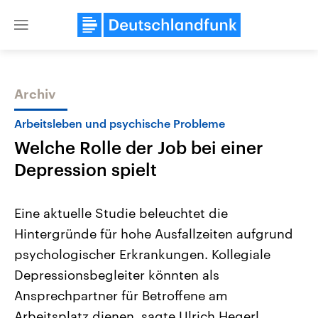
Close
menu
Archiv
Themen
Arbeitsleben und psychische Probleme
Welche Rolle der Job bei einer
Depression spielt
Eine aktuelle Studie beleuchtet die
Hintergründe für hohe Ausfallzeiten aufgrund
USA
Nahostkonflikt
psychologischer Erkrankungen. Kollegiale
Aktuelle Beiträge, Analysen und
Aktuelle Lage und Hinter
Der Überfall der palästine
Hintergründe
Depressionsbegleiter könnten als
Wirtschaftlich und militärisch
Terrororganisation Hamas
gehören die Vereinigten Staaten zu
Oktober 2023 auf Israel ha
Ansprechpartner für Betroffene am
den mächtigsten Ländern der Erde,
Region wieder die Gewalt 
Arbeitsplatz dienen, sagte Ulrich Hegerl,
mit großem Einfluss auf das
Israel möchte die Hamas z