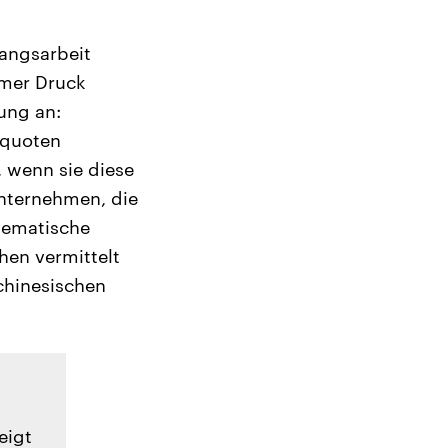
wangsarbeit
rmer Druck
ung an:
equoten
 wenn sie diese
Unternehmen, die
tematische
hen vermittelt
 chinesischen
eigt