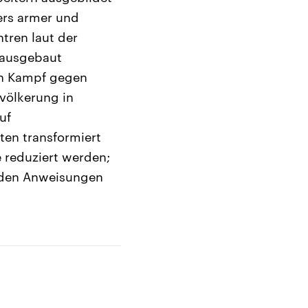
ers armer und
tren laut der
 ausgebaut
en Kampf gegen
evölkerung in
uf
ten transformiert
e reduziert werden;
nd den Anweisungen