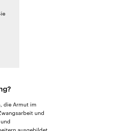
Sie
ung?
s, die Armut im
 Zwangsarbeit und
 und
beitern ausgebildet