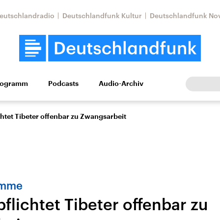
eutschlandradio
Deutschlandfunk Kultur
Deutschlandfunk No
rogramm
Podcasts
Audio-Archiv
Wirtschaft
Wissen
Kultur
Europa
Gesellschaf
chtet Tibeter offenbar zu Zwangsarbeit
amme
flichtet Tibeter offenbar zu
Nahostkonflikt
Iran
le Beiträge,
Aktuelle Lage und
Aktuelle Lage und