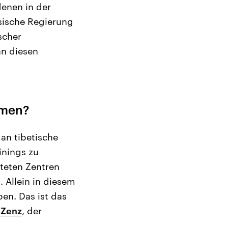
enen in der
esische Regierung
scher
an diesen
mmen?
 an tibetische
ainings zu
hteten Zentren
 Allein in diesem
en. Das ist das
 Zenz
, der