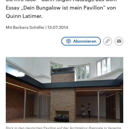
CDU, SPD und FDP regiert.-
aktuelle Weltgeschehen.
Essay „Dein Bungalow ist mein Pavillon“ von
Umfragen, Prognosen,
Wahlprogramme, aktuelle Berichte
Quinn Latimer.
Sendungen
Programm
Podcasts
und Hintergründe zu den Parteien
und Kandidaten der anstehenden
Wahl.
Mit Barbara Schäfer
|
13.07.2014
Audio-Archiv
Abonnieren
Link
Emai
kopieren/te
Blick in den deutschen Pavillon auf der Architektur-Biennale in Venedig