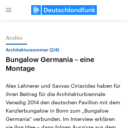
Close
menu
Archiv
Themen
Architektursommer (2/4)
Bungalow Germania – eine
Montage
Alex Lehnerer und Savvas Ciriacides haben für
ihren Beitrag für die Architekturbiennale
Landtagswahl Sachsen-Anhalt
USA
Venedig 2014 den deutschen Pavillon mit dem
2026
Aktuelle Beiträge, Analys
Alle Informationen
Hintergründe
Kanzlerbungalow in Bonn zum „Bungalow
Sachsen-Anhalt wählt am 6.
Wirtschaftlich und militäri
September 2026 einen neuen
gehören die Vereinigten S
Germania“ verbunden. Im Interview erklären
Landtag. Seit 2021 wird das
den mächtigsten Ländern 
sie ihre Idee – dann folgen Auszüge aus dem
Bundesland von einer Koalition aus
mit großem Einfluss auf d