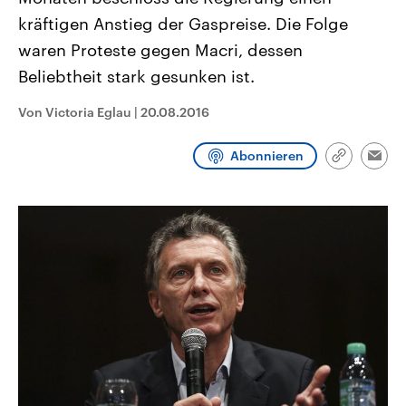
CDU, SPD und FDP regiert.-
aktuelle Weltgeschehen.
kräftigen Anstieg der Gaspreise. Die Folge
Umfragen, Prognosen,
Wahlprogramme, aktuelle Berichte
waren Proteste gegen Macri, dessen
Sendungen
Programm
Podcasts
und Hintergründe zu den Parteien
und Kandidaten der anstehenden
Beliebtheit stark gesunken ist.
Wahl.
Audio-Archiv
Von Victoria Eglau
|
20.08.2016
Abonnieren
Link
Emai
kopieren/te