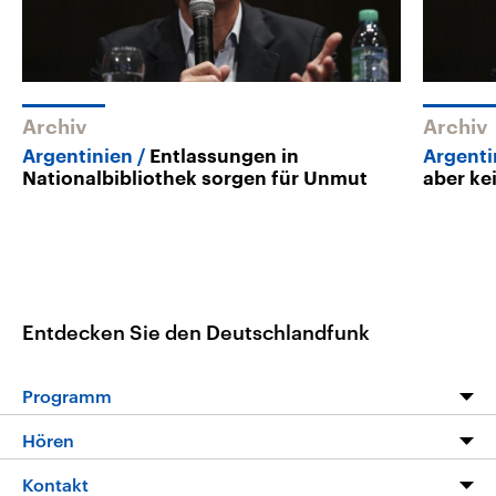
Archiv
Archiv
Argentinien
Entlassungen in
Argenti
Nationalbibliothek sorgen für Unmut
aber ke
Entdecken Sie den Deutschlandfunk
Programm
Programm
Hören
Alle Sendungen
Livestream
Kontakt