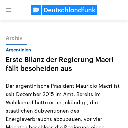
Close
menu
Archiv
Themen
Argentinien
Erste Bilanz der Regierung Macri
fällt bescheiden aus
Der argentinische Präsident Mauricio Macri ist
seit Dezember 2015 im Amt. Bereits im
Landtagswahl Sachsen-Anhalt
USA
Wahlkampf hatte er angekündigt, die
2026
Aktuelle Beiträge, Analys
Alle Informationen
Hintergründe
staatlichen Subventionen des
Sachsen-Anhalt wählt am 6.
Wirtschaftlich und militäri
September 2026 einen neuen
gehören die Vereinigten S
Energieverbrauchs abzubauen, vor vier
Landtag. Seit 2021 wird das
den mächtigsten Ländern 
Monaten beschloss die Regierung einen
Bundesland von einer Koalition aus
mit großem Einfluss auf d