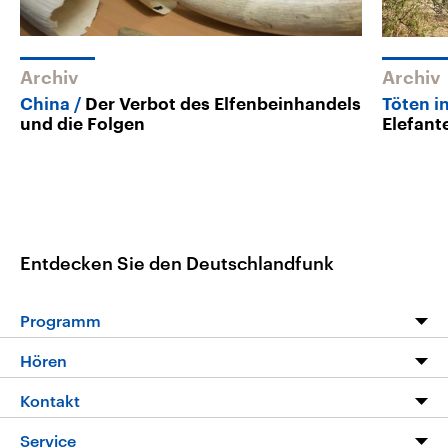
Archiv
Archiv
China
Der Verbot des Elfenbeinhandels
Töten i
und die Folgen
Elefant
Entdecken Sie den Deutschlandfunk
Programm
Programm
Hören
Alle Sendungen
Livestream
Kontakt
Die Nachrichten
Audios
Hörerservice
Service