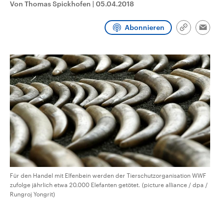
Von Thomas Spickhofen
|
05.04.2018
CDU, SPD und FDP regiert.-
aktuelle Weltgeschehen.
Umfragen, Prognosen,
Wahlprogramme, aktuelle Berichte
Abonnieren
Sendungen
Programm
Podcasts
und Hintergründe zu den Parteien
Link
Emai
und Kandidaten der anstehenden
kopieren/te
Wahl.
Audio-Archiv
Für den Handel mit Elfenbein werden der Tierschutzorganisation WWF
zufolge jährlich etwa 20.000 Elefanten getötet. (picture alliance / dpa /
Rungroj Yongrit)