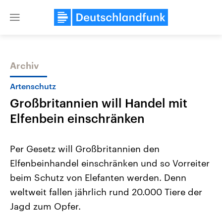
Close
menu
Archiv
Themen
Artenschutz
Großbritannien will Handel mit
Elfenbein einschränken
Per Gesetz will Großbritannien den
Elfenbeinhandel einschränken und so Vorreiter
Landtagswahl Sachsen-Anhalt
USA
beim Schutz von Elefanten werden. Denn
2026
Aktuelle Beiträge, Analys
Alle Informationen
Hintergründe
weltweit fallen jährlich rund 20.000 Tiere der
Sachsen-Anhalt wählt am 6.
Wirtschaftlich und militäri
September 2026 einen neuen
gehören die Vereinigten S
Jagd zum Opfer.
Landtag. Seit 2021 wird das
den mächtigsten Ländern 
Bundesland von einer Koalition aus
mit großem Einfluss auf d