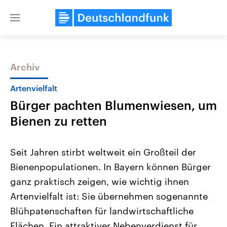
Close
menu
Archiv
Themen
Artenvielfalt
Bürger pachten Blumenwiesen, um
Bienen zu retten
Seit Jahren stirbt weltweit ein Großteil der
Bienenpopulationen. In Bayern können Bürger
Landtagswahl Sachsen-Anhalt
USA
ganz praktisch zeigen, wie wichtig ihnen
2026
Aktuelle Beiträge, Analys
Alle Informationen
Hintergründe
Artenvielfalt ist: Sie übernehmen sogenannte
Sachsen-Anhalt wählt am 6.
Wirtschaftlich und militäri
September 2026 einen neuen
gehören die Vereinigten S
Blühpatenschaften für landwirtschaftliche
Landtag. Seit 2021 wird das
den mächtigsten Ländern 
Flächen. Ein attraktiver Nebenverdienst für
Bundesland von einer Koalition aus
mit großem Einfluss auf d