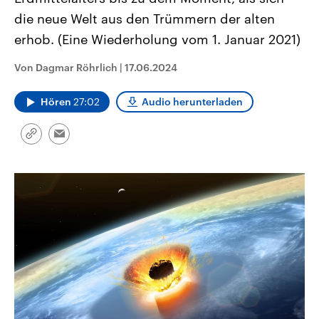
CDU, SPD und FDP regiert.-
aktuelle Weltgeschehen.
die neue Welt aus den Trümmern der alten
Umfragen, Prognosen,
Wahlprogramme, aktuelle Berichte
erhob. (Eine Wiederholung vom 1. Januar 2021)
Sendungen
Programm
Podcasts
und Hintergründe zu den Parteien
und Kandidaten der anstehenden
Wahl.
Von Dagmar Röhrlich
|
17.06.2024
Audio-Archiv
Hören
27:02
Audio herunterladen
Link
Email
kopieren/teilen