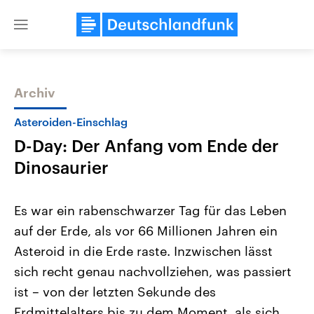
Close
menu
Archiv
Themen
Asteroiden-Einschlag
D-Day: Der Anfang vom Ende der
Dinosaurier
Es war ein rabenschwarzer Tag für das Leben
auf der Erde, als vor 66 Millionen Jahren ein
Landtagswahl Sachsen-Anhalt
USA
Asteroid in die Erde raste. Inzwischen lässt
2026
Aktuelle Beiträge, Analys
Alle Informationen
Hintergründe
sich recht genau nachvollziehen, was passiert
Sachsen-Anhalt wählt am 6.
Wirtschaftlich und militäri
September 2026 einen neuen
gehören die Vereinigten S
ist – von der letzten Sekunde des
Landtag. Seit 2021 wird das
den mächtigsten Ländern 
Erdmittelalters bis zu dem Moment, als sich
Bundesland von einer Koalition aus
mit großem Einfluss auf d