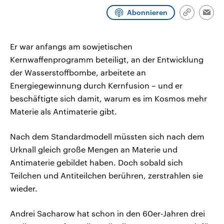
CDU, SPD und FDP regiert.-
aktuelle Weltgeschehen.
Abonnieren
Umfragen, Prognosen,
Link
Emai
Wahlprogramme, aktuelle Berichte
kopieren/te
Sendungen
Programm
Podcasts
und Hintergründe zu den Parteien
und Kandidaten der anstehenden
Er war anfangs am sowjetischen
Wahl.
Audio-Archiv
Kernwaffenprogramm beteiligt, an der Entwicklung
der Wasserstoffbombe, arbeitete an
Energiegewinnung durch Kernfusion – und er
beschäftigte sich damit, warum es im Kosmos mehr
Materie als Antimaterie gibt.
Nach dem Standardmodell müssten sich nach dem
Urknall gleich große Mengen an Materie und
Antimaterie gebildet haben. Doch sobald sich
Teilchen und Antiteilchen berühren, zerstrahlen sie
wieder.
Andrei Sacharow hat schon in den 60er-Jahren drei