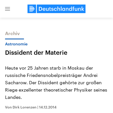
Close
menu
Archiv
Themen
Astronomie
Dissident der Materie
Heute vor 25 Jahren starb in Moskau der
russische Friedensnobelpreisträger Andrei
Sacharow. Der Dissident gehörte zur großen
Landtagswahl Sachsen-Anhalt
USA
Riege exzellenter theoretischer Physiker seines
2026
Aktuelle Beiträge, Analys
Alle Informationen
Landes.
Hintergründe
Sachsen-Anhalt wählt am 6.
Wirtschaftlich und militäri
September 2026 einen neuen
gehören die Vereinigten S
Von Dirk Lorenzen
|
14.12.2014
Landtag. Seit 2021 wird das
den mächtigsten Ländern 
Bundesland von einer Koalition aus
mit großem Einfluss auf d