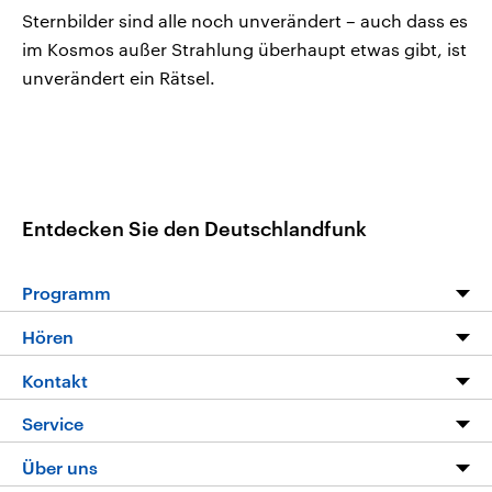
Sternbilder sind alle noch unverändert – auch dass es
im Kosmos außer Strahlung überhaupt etwas gibt, ist
unverändert ein Rätsel.
Entdecken Sie den Deutschlandfunk
Programm
Programm
Hören
Alle Sendungen
Livestream
Kontakt
Die Nachrichten
Audios
Hörerservice
Service
Nachrichtenleicht
Podcasts
Social Media
FAQ
Über uns
Neue Beiträge auf dlf.de
Deutschlandfunk App