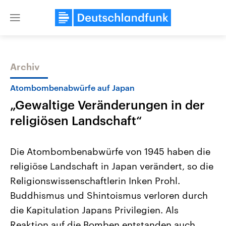
Close
menu
Archiv
Themen
Atombombenabwürfe auf Japan
„Gewaltige Veränderungen in der
religiösen Landschaft“
Die Atombombenabwürfe von 1945 haben die
religiöse Landschaft in Japan verändert, so die
Landtagswahl Sachsen-Anhalt
USA
Religionswissenschaftlerin Inken Prohl.
2026
Aktuelle Beiträge, Analys
Alle Informationen
Hintergründe
Buddhismus und Shintoismus verloren durch
Sachsen-Anhalt wählt am 6.
Wirtschaftlich und militäri
September 2026 einen neuen
gehören die Vereinigten S
die Kapitulation Japans Privilegien. Als
Landtag. Seit 2021 wird das
den mächtigsten Ländern 
Reaktion auf die Bomben entstanden auch
Bundesland von einer Koalition aus
mit großem Einfluss auf d