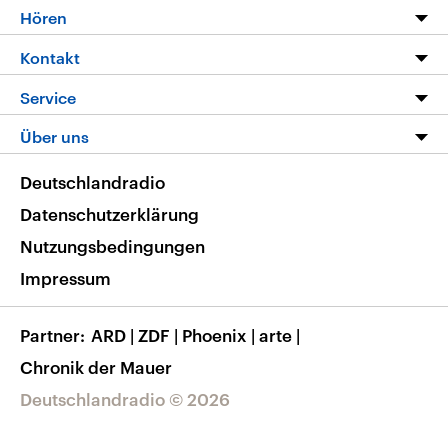
Programm
Hören
Alle Sendungen
Livestream
Kontakt
Die Nachrichten
Audios
Hörerservice
Service
Nachrichtenleicht
Podcasts
Social Media
FAQ
Über uns
Neue Beiträge auf dlf.de
Deutschlandfunk App
Newsletter
Deutschlandradio
Themen-Schwerpunkte
Nachrichten App
Deutschlandradio
Veranstaltungen
Presse
Frequenzen
Datenschutzerklärung
Musikliste
Ausbildung und Karriere
Nutzungsbedingungen
RSS
Transparenz
Impressum
Korrekturen
Barrierefreiheit
Partner
ARD
|
ZDF
|
Phoenix
|
arte
|
Chronik der Mauer
Deutschlandradio © 2026