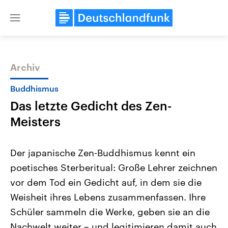
Close
menu
Archiv
Themen
Buddhismus
Das letzte Gedicht des Zen-
Meisters
Der japanische Zen-Buddhismus kennt ein
poetisches Sterberitual: Große Lehrer zeichnen
Landtagswahl Sachsen-Anhalt
USA
vor dem Tod ein Gedicht auf, in dem sie die
2026
Aktuelle Beiträge, Analys
Alle Informationen
Hintergründe
Weisheit ihres Lebens zusammenfassen. Ihre
Sachsen-Anhalt wählt am 6.
Wirtschaftlich und militäri
September 2026 einen neuen
gehören die Vereinigten S
Schüler sammeln die Werke, geben sie an die
Landtag. Seit 2021 wird das
den mächtigsten Ländern 
Nachwelt weiter – und legitimieren damit auch
Bundesland von einer Koalition aus
mit großem Einfluss auf d