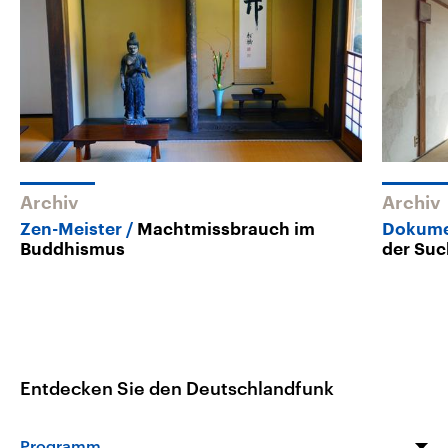
Archiv
Archiv
Zen-Meister
Machtmissbrauch im
Dokumen
Buddhismus
der Suc
Entdecken Sie den Deutschlandfunk
Programm