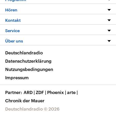
Programm
Hören
Alle Sendungen
Livestream
Kontakt
Die Nachrichten
Audios
Hörerservice
Service
Nachrichtenleicht
Podcasts
Social Media
FAQ
Über uns
Neue Beiträge auf dlf.de
Deutschlandfunk App
Newsletter
Deutschlandradio
Themen-Schwerpunkte
Nachrichten App
Deutschlandradio
Veranstaltungen
Presse
Frequenzen
Datenschutzerklärung
Musikliste
Ausbildung und Karriere
Nutzungsbedingungen
RSS
Transparenz
Impressum
Korrekturen
Barrierefreiheit
Partner
ARD
|
ZDF
|
Phoenix
|
arte
|
Chronik der Mauer
Deutschlandradio © 2026