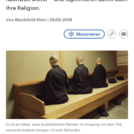
CDU, SPD und FDP regiert.-
aktuelle Weltgeschehen.
ihre Religion.
Umfragen, Prognosen,
Wahlprogramme, aktuelle Berichte
Sendungen
Programm
Podcasts
und Hintergründe zu den Parteien
Von Mechthild Klein
|
29.08.2018
und Kandidaten der anstehenden
Wahl.
Audio-Archiv
Abonnieren
Link
Emai
kopieren/te
Es ist ein Ideal, dass buddhistische Meister im Umgang mit dem Tod
souverän bleiben (imago / Ursula Gahwiler)