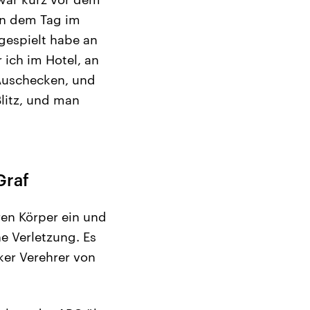
an dem Tag im
 gespielt habe an
 ich im Hotel, an
Auschecken, und
Blitz, und man
Graf
ren Körper ein und
he Verletzung. Es
nker Verehrer von