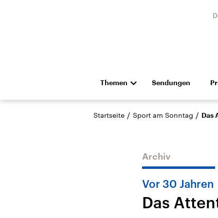
D
Themen
Sendungen
P
Die Nachrichten
Politik
/
/
Startseite
Sport am Sonntag
Das 
Hörspiel und Feature
Musik
Archiv
Vor 30 Jahren
Das Atten
Landtagswahl Sachsen-
USA
Anhalt 2026
Aktuel