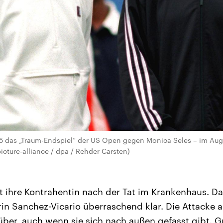
5 das „Traum-Endspiel“ der US Open gegen Monica Seles – im Augu
ture-alliance / dpa / Rehder Carsten)
t ihre Kontrahentin nach der Tat im Krankenhaus. Das 
in Sanchez-Vicario überraschend klar. Die Attacke a
rüber, auch wenn sie sich nach außen gefasst gibt. 