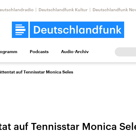
eutschlandradio
Deutschlandfunk Kultur
Deutschlandfunk No
rogramm
Podcasts
Audio-Archiv
Wirtschaft
Wissen
Kultur
Europa
Gesellschaf
Attentat auf Tennisstar Monica Seles
tat auf Tennisstar Monica Sel
Nahostkonflikt
Iran
le Beiträge,
Aktuelle Lage und
Aktuelle Lage und