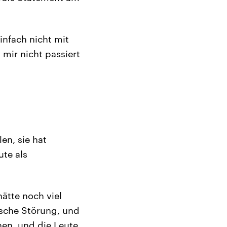
nfach nicht mit
 mir nicht passiert
en, sie hat
ute als
ätte noch viel
ische Störung, und
hen, und die Leute,