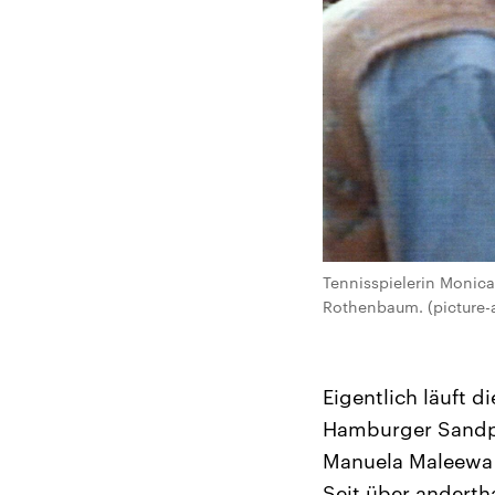
Tennisspielerin Monic
Rothenbaum. (picture-
Eigentlich läuft d
Hamburger Sandpl
Manuela Maleewa i
Seit über andertha