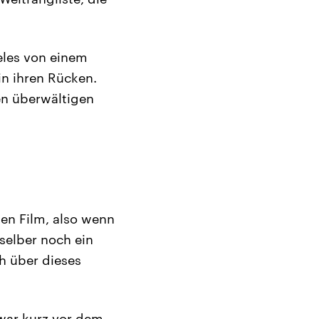
eles von einem
in ihren Rücken.
en überwältigen
hen Film, also wenn
selber noch ein
h über dieses
 war kurz vor dem