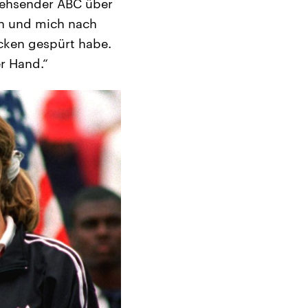
sehsender ABC über
en und mich nach
ücken gespürt habe.
r Hand.“