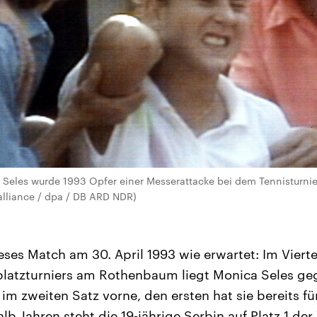
a Seles wurde 1993 Opfer einer Messerattacke bei dem Tennisturn
alliance / dpa / DB ARD NDR)
ieses Match am 30. April 1993 wie erwartet: Im Vierte
atzturniers am Rothenbaum liegt Monica Seles geg
m zweiten Satz vorne, den ersten hat sie bereits fü
lb Jahren steht die 19-jährige Serbin auf Platz 1 der 