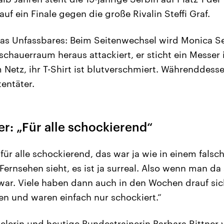
uf ein Finale gegen die große Rivalin Steffi Graf.
was Unfassbares: Beim Seitenwechsel wird Monica S
hauerraum heraus attackiert, er sticht ein Messer 
 Netz, ihr T-Shirt ist blutverschmiert. Währenddess
entäter.
er: „Für alle schockierend“
für alle schockierend, das war ja wie in einem falsc
ernsehen sieht, es ist ja surreal. Also wenn man da 
war. Viele haben dann auch in den Wochen drauf sic
ten und waren einfach nur schockiert.“
elerin und heutige Bundestrainerin Barbara Rittner