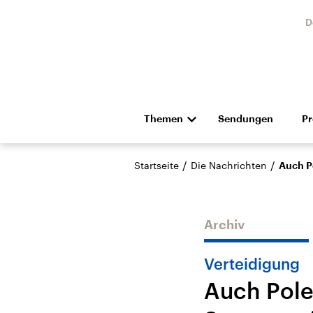
D
Themen
Sendungen
P
Die Nachrichten
Politik
/
/
Startseite
Die Nachrichten
Auch P
Hörspiel und Feature
Musik
Archiv
Verteidigung
Auch Pol
Landtagswahl Sachsen-
USA
Anhalt 2026
Aktuel