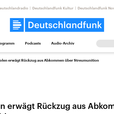
eutschlandradio
Deutschlandfunk Kultur
Deutschlandfunk No
rogramm
Podcasts
Audio-Archiv
Wirtschaft
Wissen
Kultur
Europa
Gesellschaf
olen erwägt Rückzug aus Abkommen über Streumunition
en erwägt Rückzug aus Abko
Nahostkonflikt
Iran
le Beiträge,
Aktuelle Lage und
Aktuelle Lage und