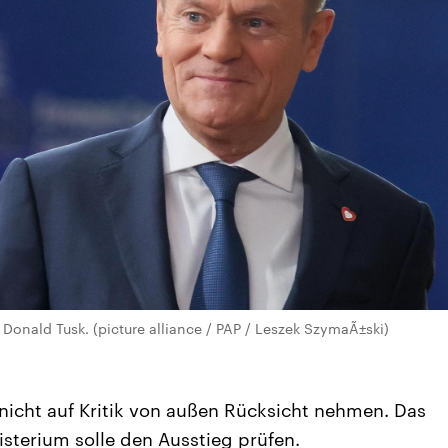
Donald Tusk. (picture alliance / PAP / Leszek SzymaÃ±ski)
icht auf Kritik von außen Rücksicht nehmen. Das
sterium solle den Ausstieg prüfen.