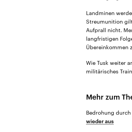
Landminen werden
Streumunition gil
Aufprall nicht. M
langfristigen Fol
Übereinkommen zu
Wie Tusk weiter a
militärisches Trai
Mehr zum T
Bedrohung durch
wieder aus