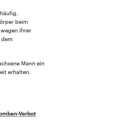
häufig.
körper beim
 wegen ihrer
s dem
wachsene Mann ein
it erhalten.
bomben-Verbot