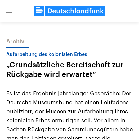
Close
menu
Archiv
Themen
Aufarbeitung des kolonialen Erbes
„Grundsätzliche Bereitschaft zur
Rückgabe wird erwartet“
Es ist das Ergebnis jahrelanger Gespräche: Der
Deutsche Museumsbund hat einen Leitfadens
Landtagswahl Sachsen-Anhalt
USA
publiziert, der Museen zur Aufarbeitung ihres
2026
Aktuelle Beiträge, Analys
Alle Informationen
Hintergründe
kolonialen Erbes ermutigen soll. Vor allem in
Sachsen-Anhalt wählt am 6.
Wirtschaftlich und militäri
September 2026 einen neuen
gehören die Vereinigten S
Sachen Rückgabe von Sammlungsgütern habe
Landtag. Seit 2021 wird das
den mächtigsten Ländern 
man den Leitfaden erweitert, sagte die
Bundesland von einer Koalition aus
mit großem Einfluss auf d