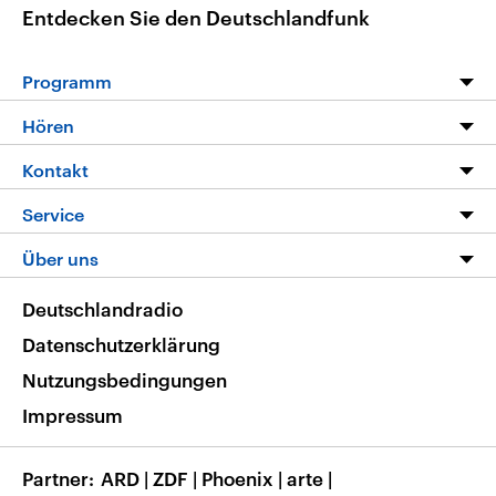
Entdecken Sie den Deutschlandfunk
Programm
Programm
Hören
Alle Sendungen
Livestream
Kontakt
Die Nachrichten
Audios
Hörerservice
Service
Nachrichtenleicht
Podcasts
Social Media
FAQ
Über uns
Neue Beiträge auf dlf.de
Deutschlandfunk App
Newsletter
Deutschlandradio
Themen-Schwerpunkte
Nachrichten App
Deutschlandradio
Veranstaltungen
Presse
Frequenzen
Datenschutzerklärung
Musikliste
Ausbildung und Karriere
Nutzungsbedingungen
RSS
Transparenz
Impressum
Korrekturen
Barrierefreiheit
Partner
ARD
|
ZDF
|
Phoenix
|
arte
|