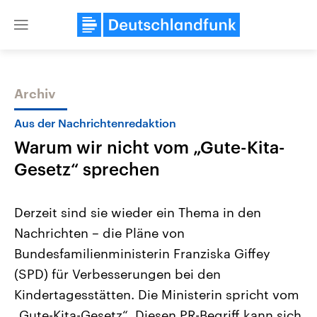
Close
menu
Archiv
Themen
Aus der Nachrichtenredaktion
Warum wir nicht vom „Gute-Kita-
Gesetz“ sprechen
Derzeit sind sie wieder ein Thema in den
Nachrichten – die Pläne von
Landtagswahl Sachsen-Anhalt
USA
Bundesfamilienministerin Franziska Giffey
2026
Aktuelle Beiträge, Analys
Alle Informationen
Hintergründe
(SPD) für Verbesserungen bei den
Sachsen-Anhalt wählt am 6.
Wirtschaftlich und militäri
September 2026 einen neuen
gehören die Vereinigten S
Kindertagesstätten. Die Ministerin spricht vom
Landtag. Seit 2021 wird das
den mächtigsten Ländern 
„Gute-Kita-Gesetz“. Diesen PR-Begriff kann sich
Bundesland von einer Koalition aus
mit großem Einfluss auf d