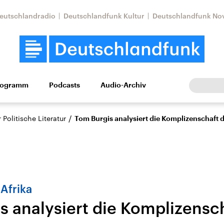
eutschlandradio
Deutschlandfunk Kultur
Deutschlandfunk No
rogramm
Podcasts
Audio-Archiv
Wirtschaft
Wissen
Kultur
Europa
Gesellschaf
/
Politische Literatur
Tom Burgis analysiert die Komplizenschaft 
Afrika
s analysiert die Komplizensc
Nahostkonflikt
Iran
le Beiträge,
Aktuelle Lage und
Aktuelle Lage und