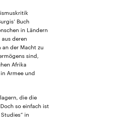
lismuskritik
Burgis‘ Buch
Menschen in Ländern
m aus deren
h an der Macht zu
vermögens sind,
chen Afrika
n in Armee und
lagern, die die
Doch so einfach ist
 Studies“ in