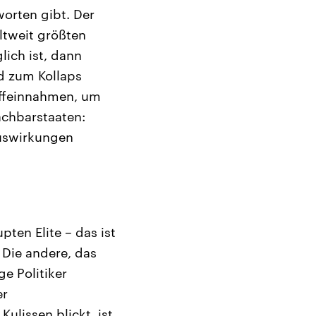
worten gibt. Der
ltweit größten
ich ist, dann
d zum Kollaps
offeinnahmen, um
achbarstaaten:
Auswirkungen
pten Elite – das ist
 Die andere, das
e Politiker
er
Kulissen blickt, ist