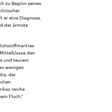
ich zu Beginn seines
linischer
t er eine Diagnose,
nd der ärmste
Rohstoffmarktes
 Mittelklasse den
ys und teurem
gen wenigen
lta, der
ichen
rikas reiche
ein Fluch.“