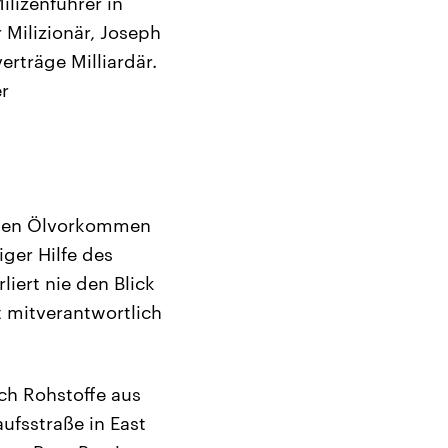
lizenführer in
 Milizionär, Joseph
rträge Milliardär.
er
denen Ölvorkommen
ger Hilfe des
liert nie den Blick
st mitverantwortlich
ch Rohstoffe aus
ufsstraße in East