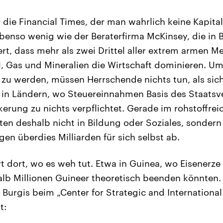
r die Financial Times, der man wahrlich keine Kapita
benso wenig wie der Beraterfirma McKinsey, die in 
rt, dass mehr als zwei Drittel aller extrem armen 
l, Gas und Mineralien die Wirtschaft dominieren. U
zu werden, müssen Herrschende nichts tun, als sic
s in Ländern, wo Steuereinnahmen Basis des Staats
kerung zu nichts verpflichtet. Gerade im rohstoffrei
ten deshalb nicht in Bildung oder Soziales, sonder
gen überdies Milliarden für sich selbst ab.
t dort, wo es weh tut. Etwa in Guinea, wo Eisenerze 
alb Millionen Guineer theoretisch beenden könnten. 
 Burgis beim „Center for Strategic and International
t: