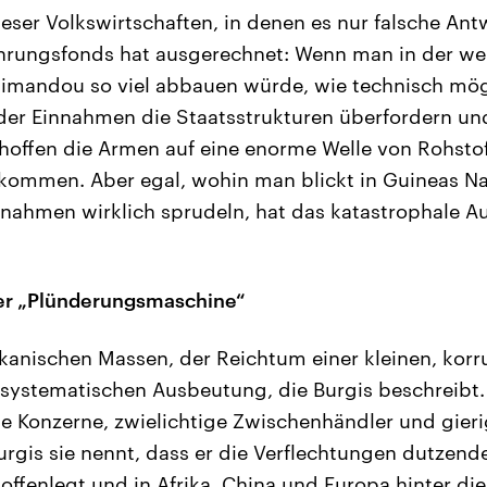
ieser Volkswirtschaften, in denen es nur falsche Ant
ährungsfonds hat ausgerechnet: Wenn man in der we
Simandou so viel abbauen würde, wie technisch mögl
der Einnahmen die Staatsstrukturen überfordern un
s hoffen die Armen auf eine enorme Welle von Rohst
 kommen. Aber egal, wohin man blickt in Guineas N
nnahmen wirklich sprudeln, hat das katastrophale 
er „Plünderungsmaschine“
kanischen Massen, der Reichtum einer kleinen, korru
r systematischen Ausbeutung, die Burgis beschreibt.
le Konzerne, zwielichtige Zwischenhändler und gierig
rgis sie nennt, dass er die Verflechtungen dutzend
offenlegt und in Afrika, China und Europa hinter die 