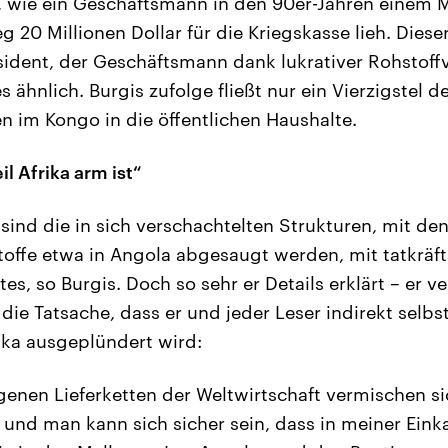
, wie ein Geschäftsmann in den 90er-Jahren einem Mi
 20 Millionen Dollar für die Kriegskasse lieh. Dieser
sident, der Geschäftsmann dank lukrativer Rohstoffve
ähnlich. Burgis zufolge fließt nur ein Vierzigstel d
 im Kongo in die öffentlichen Haushalte.
il Afrika arm ist“
r sind die in sich verschachtelten Strukturen, mit 
offe etwa in Angola abgesaugt werden, mit tatkräfti
es, so Burgis. Doch so sehr er Details erklärt – er ver
 die Tatsache, dass er und jeder Leser indirekt selb
rika ausgeplündert wird:
genen Lieferketten der Weltwirtschaft vermischen si
 und man kann sich sicher sein, dass in meiner Einka