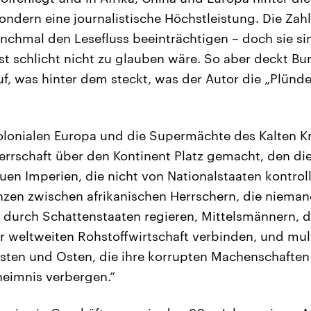
sondern eine journalistische Höchstleistung. Die Za
hmal den Lesefluss beeinträchtigen – doch sie si
t schlicht nicht zu glauben wäre. So aber deckt Bu
uf, was hinter dem steckt, was der Autor die „Plün
olonialen Europa und die Supermächte des Kalten K
rrschaft über den Kontinent Platz gemacht, den die 
uen Imperien, die nicht von Nationalstaaten kontrol
anzen zwischen afrikanischen Herrschern, die niem
 durch Schattenstaaten regieren, Mittelsmännern, d
r weltweiten Rohstoffwirtschaft verbinden, und mul
sten und Osten, die ihre korrupten Machenschaften
eimnis verbergen.“