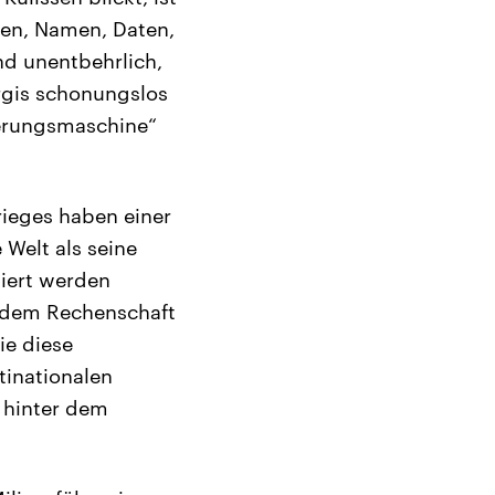
hlen, Namen, Daten,
nd unentbehrlich,
rgis schonungslos
derungsmaschine“
rieges haben einer
Welt als seine
liert werden
andem Rechenschaft
ie diese
tinationalen
 hinter dem