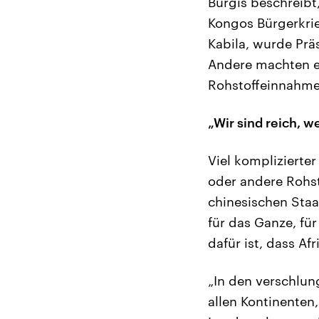
Burgis beschreibt
Kongos Bürgerkrieg
Kabila, wurde Prä
Andere machten es 
Rohstoffeinnahmen
„Wir sind reich, we
Viel komplizierte
oder andere Rohst
chinesischen Staat
für das Ganze, für
dafür ist, dass Af
„In den verschlun
allen Kontinenten,