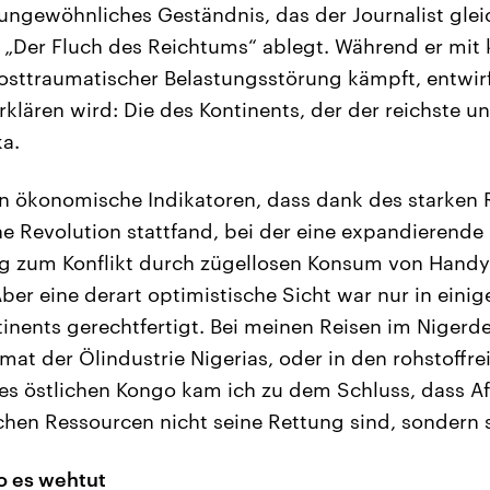
n ungewöhnliches Geständnis, das der Journalist gle
 „Der Fluch des Reichtums“ ablegt. Während er mit k
sttraumatischer Belastungsstörung kämpft, entwirf
rklären wird: Die des Kontinents, der der reichste u
ka.
n ökonomische Indikatoren, dass dank des starken 
he Revolution stattfand, bei der eine expandierende
ng zum Konflikt durch zügellosen Konsum von Hand
Aber eine derart optimistische Sicht war nur in eini
inents gerechtfertigt. Bei meinen Reisen im Nigerde
mat der Ölindustrie Nigerias, oder in den rohstoffre
es östlichen Kongo kam ich zu dem Schluss, dass Af
ichen Ressourcen nicht seine Rettung sind, sondern s
o es wehtut