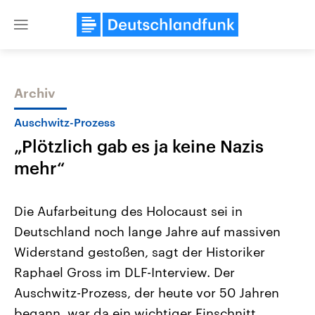
Close
menu
Archiv
Themen
Auschwitz-Prozess
„Plötzlich gab es ja keine Nazis
mehr“
Die Aufarbeitung des Holocaust sei in
Deutschland noch lange Jahre auf massiven
Landtagswahl Sachsen-Anhalt
USA
Widerstand gestoßen, sagt der Historiker
2026
Aktuelle Beiträge, Analys
Alle Informationen
Hintergründe
Raphael Gross im DLF-Interview. Der
Sachsen-Anhalt wählt am 6.
Wirtschaftlich und militäri
September 2026 einen neuen
gehören die Vereinigten S
Auschwitz-Prozess, der heute vor 50 Jahren
Landtag. Seit 2021 wird das
den mächtigsten Ländern 
begann, war da ein wichtiger Einschnitt.
Bundesland von einer Koalition aus
mit großem Einfluss auf d