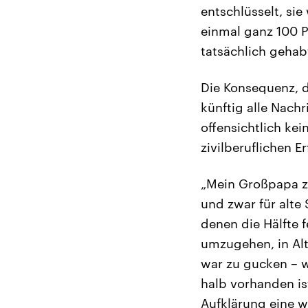
entschlüsselt, si
einmal ganz 100 P
tatsächlich gehabt
Die Konsequenz, d
künftig alle Nach
offensichtlich ke
zivilberuflichen E
„Mein Großpapa zä
und zwar für alte
denen die Hälfte 
umzugehen, in Alt
war zu gucken – w
halb vorhanden is
Aufklärung eine wi