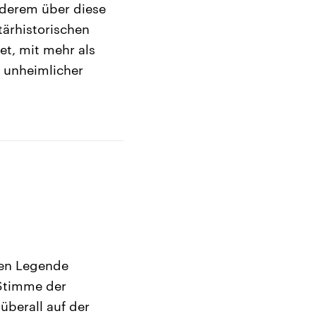
anderem über diese
tärhistorischen
t, mit mehr als
 unheimlicher
hen Legende
 Stimme der
überall auf der