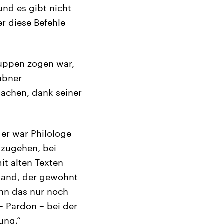
und es gibt nicht
r diese Befehle
Truppen zogen war,
ubner
machen, dank seiner
er war Philologe
mzugehen, bei
it alten Texten
emand, der gewohnt
enn das nur noch
– Pardon – bei der
ung.“