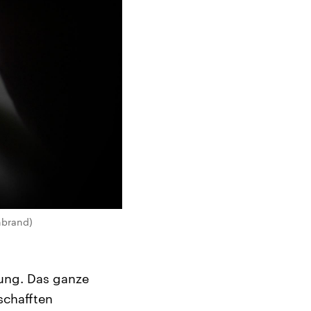
enbrand)
tung. Das ganze
schafften