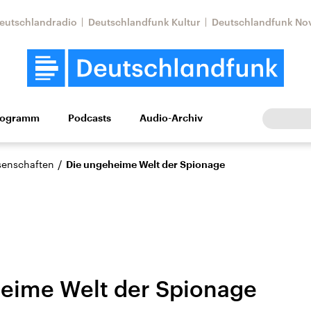
eutschlandradio
Deutschlandfunk Kultur
Deutschlandfunk No
rogramm
Podcasts
Audio-Archiv
Wirtschaft
Wissen
Kultur
Europa
Gesellschaf
/
ssenschaften
Die ungeheime Welt der Spionage
eime Welt der Spionage
Nahostkonflikt
Iran
le Beiträge,
Aktuelle Lage und
Aktuelle Lage und