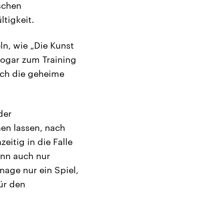
schen
ltigkeit.
eln, wie „Die Kunst
sogar zum Training
sich die geheime
der
nen lassen, nach
eitig in die Falle
enn auch nur
nage nur ein Spiel,
ür den