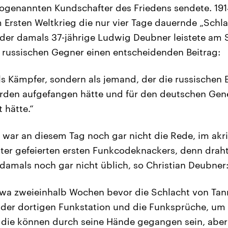
 sogenannten Kundschafter des Friedens sendete. 19
Ersten Weltkrieg die nur vier Tage dauernde „Schla
der damals 37-jährige Ludwig Deubner leistete am 
 russischen Gegner einen entscheidenden Beitrag:
ls Kämpfer, sondern als jemand, der die russischen B
den aufgefangen hätte und für den deutschen Gene
 hätte.“
 war an diesem Tag noch gar nicht die Rede, im akr
er gefeierten ersten Funkcodeknackers, denn drah
 damals noch gar nicht üblich, so Christian Deubner
twa zweieinhalb Wochen bevor die Schlacht von Ta
 der dortigen Funkstation und die Funksprüche, um 
die können durch seine Hände gegangen sein, aber