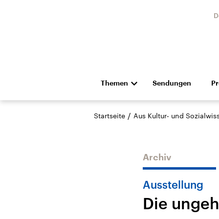
D
Themen
Sendungen
P
Die Nachrichten
Politik
/
Startseite
Aus Kultur- und Sozialwi
Hörspiel und Feature
Musik
Archiv
Ausstellung
Die ungeh
Landtagswahl Sachsen-
USA
Anhalt 2026
Aktuel