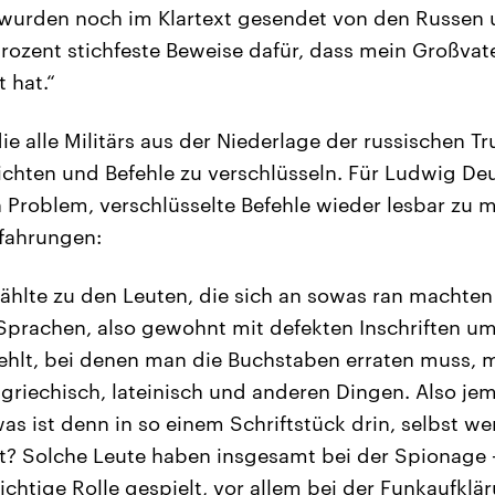
e wurden noch im Klartext gesendet von den Russen 
rozent stichfeste Beweise dafür, dass mein Großvate
 hat.“
ie alle Militärs aus der Niederlage der russischen 
richten und Befehle zu verschlüsseln. Für Ludwig De
in Problem, verschlüsselte Befehle wieder lesbar zu 
rfahrungen:
hlte zu den Leuten, die sich an sowas ran machten 
 Sprachen, also gewohnt mit defekten Inschriften u
fehlt, bei denen man die Buchstaben erraten muss, m
griechisch, lateinisch und anderen Dingen. Also j
as ist denn in so einem Schriftstück drin, selbst w
t? Solche Leute haben insgesamt bei der Spionage 
chtige Rolle gespielt, vor allem bei der Funkaufklär