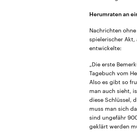
Herumraten an ein
Nachrichten ohne 
spielerischer Akt
entwickelte:
„Die erste Bemer
Tagebuch vom Heru
Also es gibt so fr
man auch sieht, i
diese Schlüssel, d
muss man sich dan
sind ungefähr 90
geklärt werden mu