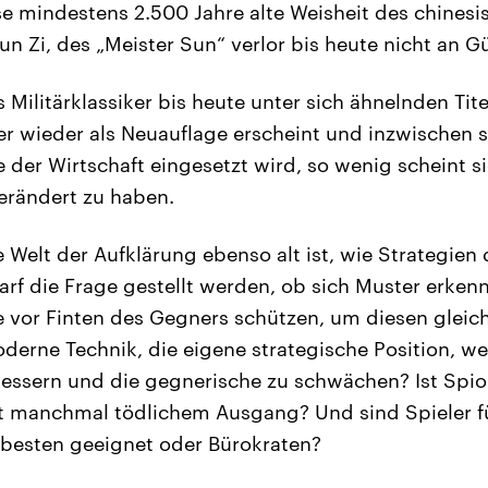
se mindestens 2.500 Jahre alte Weisheit des chinesi
un Zi, des „Meister Sun“ verlor bis heute nicht an Gü
s Militärklassiker bis heute unter sich ähnelnden Tit
r wieder als Neuauflage erscheint und inzwischen 
e der Wirtschaft eingesetzt wird, so wenig scheint 
erändert zu haben.
Welt der Aufklärung ebenso alt ist, wie Strategien 
arf die Frage gestellt werden, ob sich Muster erken
 vor Finten des Gegners schützen, um diesen gleichz
moderne Technik, die eigene strategische Position, w
rbessern und die gegnerische zu schwächen? Ist Spio
it manchmal tödlichem Ausgang? Und sind Spieler f
besten geeignet oder Bürokraten?