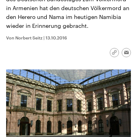
CDU, SPD und FDP regiert.-
aktuelle Weltgeschehen.
in Armenien hat den deutschen Völkermord an
Umfragen, Prognosen,
Wahlprogramme, aktuelle Berichte
den Herero und Nama im heutigen Namibia
Sendungen
Programm
Podcasts
und Hintergründe zu den Parteien
und Kandidaten der anstehenden
wieder in Erinnerung gebracht.
Wahl.
Audio-Archiv
Von Norbert Seitz
|
13.10.2016
Link
Emai
kopieren/te