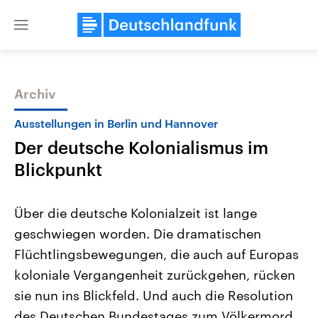
Close
menu
Archiv
Themen
Ausstellungen in Berlin und Hannover
Der deutsche Kolonialismus im
Blickpunkt
Über die deutsche Kolonialzeit ist lange
geschwiegen worden. Die dramatischen
Landtagswahl Sachsen-Anhalt
USA
Flüchtlingsbewegungen, die auch auf Europas
2026
Aktuelle Beiträge, Analys
Alle Informationen
Hintergründe
koloniale Vergangenheit zurückgehen, rücken
Sachsen-Anhalt wählt am 6.
Wirtschaftlich und militäri
September 2026 einen neuen
gehören die Vereinigten S
sie nun ins Blickfeld. Und auch die Resolution
Landtag. Seit 2021 wird das
den mächtigsten Ländern 
des Deutschen Bundestages zum Völkermord
Bundesland von einer Koalition aus
mit großem Einfluss auf d