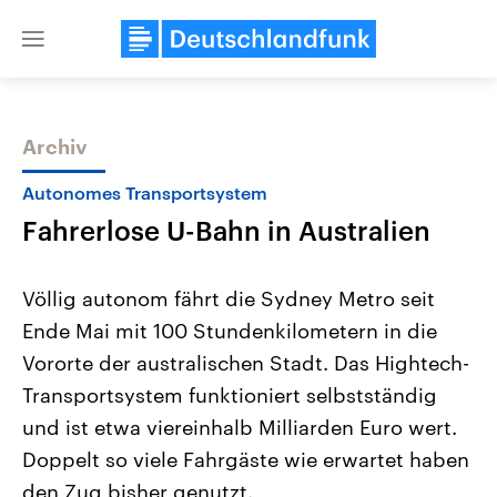
Close
menu
Archiv
Themen
Autonomes Transportsystem
Fahrerlose U-Bahn in Australien
Völlig autonom fährt die Sydney Metro seit
Ende Mai mit 100 Stundenkilometern in die
Vororte der australischen Stadt. Das Hightech-
Landtagswahl Sachsen-Anhalt
USA
Transportsystem funktioniert selbstständig
2026
Aktuelle Beiträge, Analys
Alle Informationen
und ist etwa viereinhalb Milliarden Euro wert.
Hintergründe
Sachsen-Anhalt wählt am 6.
Wirtschaftlich und militäri
Doppelt so viele Fahrgäste wie erwartet haben
September 2026 einen neuen
gehören die Vereinigten S
Landtag. Seit 2021 wird das
den mächtigsten Ländern 
den Zug bisher genutzt.
Bundesland von einer Koalition aus
mit großem Einfluss auf d