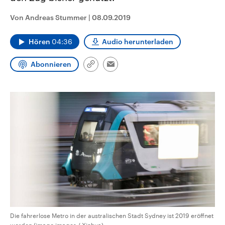
CDU, SPD und FDP regiert.-
aktuelle Weltgeschehen.
Umfragen, Prognosen,
Von Andreas Stummer
|
08.09.2019
Wahlprogramme, aktuelle Berichte
Sendungen
Programm
Podcasts
und Hintergründe zu den Parteien
und Kandidaten der anstehenden
Hören
04:36
Audio herunterladen
Wahl.
Audio-Archiv
Abonnieren
Link
Email
kopieren/teilen
Die fahrerlose Metro in der australischen Stadt Sydney ist 2019 eröffnet