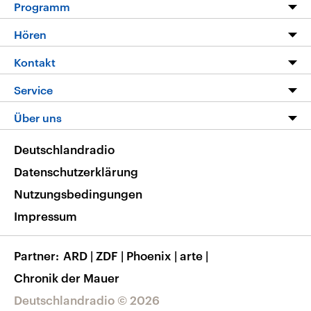
Programm
Programm
Hören
Alle Sendungen
Livestream
Kontakt
Die Nachrichten
Audios
Hörerservice
Service
Nachrichtenleicht
Podcasts
Social Media
FAQ
Über uns
Neue Beiträge auf dlf.de
Deutschlandfunk App
Newsletter
Deutschlandradio
Themen-Schwerpunkte
Nachrichten App
Deutschlandradio
Veranstaltungen
Presse
Frequenzen
Datenschutzerklärung
Musikliste
Ausbildung und Karriere
Nutzungsbedingungen
RSS
Transparenz
Impressum
Korrekturen
Barrierefreiheit
Partner
ARD
|
ZDF
|
Phoenix
|
arte
|
Chronik der Mauer
Deutschlandradio © 2026