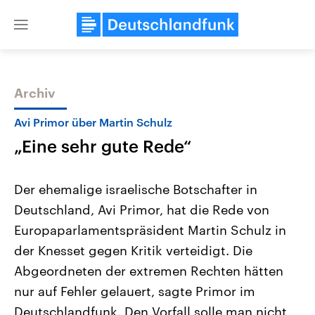
Close
menu
Archiv
Themen
Avi Primor über Martin Schulz
„Eine sehr gute Rede“
Der ehemalige israelische Botschafter in
Deutschland, Avi Primor, hat die Rede von
Europaparlamentspräsident Martin Schulz in
Landtagswahl Sachsen-Anhalt
USA
der Knesset gegen Kritik verteidigt. Die
2026
Aktuelle Beiträge, Analys
Alle Informationen
Abgeordneten der extremen Rechten hätten
Hintergründe
Sachsen-Anhalt wählt am 6.
Wirtschaftlich und militäri
nur auf Fehler gelauert, sagte Primor im
September 2026 einen neuen
gehören die Vereinigten S
Landtag. Seit 2021 wird das
den mächtigsten Ländern 
Deutschlandfunk. Den Vorfall solle man nicht
Bundesland von einer Koalition aus
mit großem Einfluss auf d