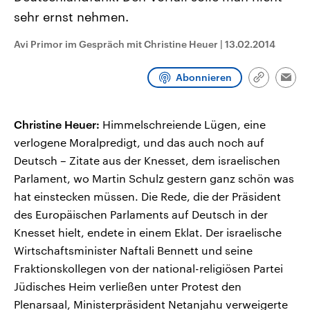
CDU, SPD und FDP regiert.-
aktuelle Weltgeschehen.
sehr ernst nehmen.
Umfragen, Prognosen,
Wahlprogramme, aktuelle Berichte
Sendungen
Programm
Podcasts
und Hintergründe zu den Parteien
Avi Primor im Gespräch mit Christine Heuer
|
13.02.2014
und Kandidaten der anstehenden
Wahl.
Audio-Archiv
Abonnieren
Link
Emai
kopieren/te
Christine Heuer:
Himmelschreiende Lügen, eine
verlogene Moralpredigt, und das auch noch auf
Deutsch – Zitate aus der Knesset, dem israelischen
Parlament, wo Martin Schulz gestern ganz schön was
hat einstecken müssen. Die Rede, die der Präsident
des Europäischen Parlaments auf Deutsch in der
Knesset hielt, endete in einem Eklat. Der israelische
Wirtschaftsminister Naftali Bennett und seine
Fraktionskollegen von der national-religiösen Partei
Jüdisches Heim verließen unter Protest den
Plenarsaal, Ministerpräsident Netanjahu verweigerte