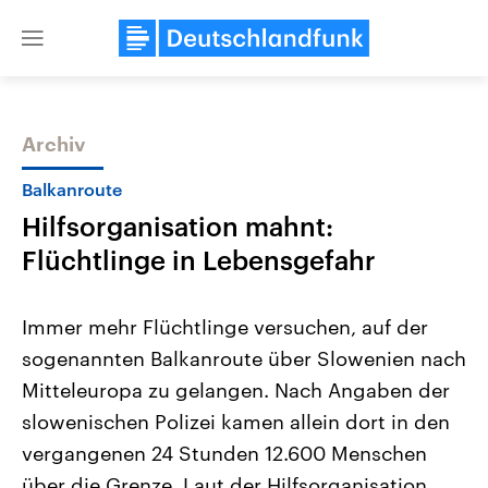
Close
menu
Archiv
Themen
Balkanroute
Hilfsorganisation mahnt:
Flüchtlinge in Lebensgefahr
Immer mehr Flüchtlinge versuchen, auf der
sogenannten Balkanroute über Slowenien nach
Landtagswahl Sachsen-Anhalt
USA
Mitteleuropa zu gelangen. Nach Angaben der
2026
Aktuelle Beiträge, Analys
Alle Informationen
Hintergründe
slowenischen Polizei kamen allein dort in den
Sachsen-Anhalt wählt am 6.
Wirtschaftlich und militäri
September 2026 einen neuen
gehören die Vereinigten S
vergangenen 24 Stunden 12.600 Menschen
Landtag. Seit 2021 wird das
den mächtigsten Ländern 
über die Grenze. Laut der Hilfsorganisation
Bundesland von einer Koalition aus
mit großem Einfluss auf d