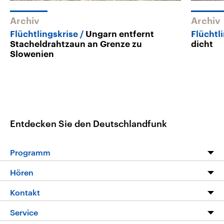
Archiv
Archiv
Flüchtlingskrise
Ungarn entfernt
Flüchtl
Stacheldrahtzaun an Grenze zu
dicht
Slowenien
Entdecken Sie den Deutschlandfunk
Programm
Programm
Hören
Alle Sendungen
Livestream
Kontakt
Die Nachrichten
Audios
Hörerservice
Service
Nachrichtenleicht
Podcasts