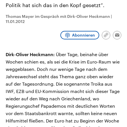
CDU, SPD und FDP regiert.-
aktuelle Weltgeschehen.
Politik hat sich das in den Kopf gesetzt“.
Umfragen, Prognosen,
Wahlprogramme, aktuelle Berichte
Thomas Mayer im Gespräch mit Dirk-Oliver Heckmann
|
Sendungen
Programm
Podcasts
und Hintergründe zu den Parteien
11.01.2012
und Kandidaten der anstehenden
Wahl.
Audio-Archiv
Abonnieren
Link
Emai
kopieren/te
Dirk-Oliver Heckmann:
Über Tage, beinahe über
Wochen schien es, als sei die Krise im Euro-Raum wie
weggeblasen. Doch nur wenige Tage nach dem
Jahreswechsel steht das Thema ganz oben wieder
auf der Tagesordnung. Die sogenannte Troika aus
IWF, EZB und EU-Kommission macht sich dieser Tage
wieder auf den Weg nach Griechenland, wo
Regierungschef Papademos mit deutlichen Worten
vor dem Staatsbankrott warnte, sollten keine neuen
Hilfsmittel fließen. Der Euro hat zu Beginn der Woche