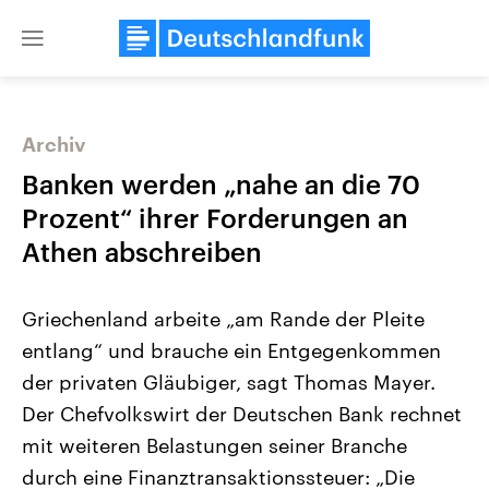
Close
menu
Archiv
Themen
Banken werden „nahe an die 70
Prozent“ ihrer Forderungen an
Athen abschreiben
Griechenland arbeite „am Rande der Pleite
entlang“ und brauche ein Entgegenkommen
der privaten Gläubiger, sagt Thomas Mayer.
Landtagswahl Sachsen-Anhalt
USA
2026
Aktuelle Beiträge, Analys
Der Chefvolkswirt der Deutschen Bank rechnet
Alle Informationen
Hintergründe
Sachsen-Anhalt wählt am 6.
Wirtschaftlich und militäri
mit weiteren Belastungen seiner Branche
September 2026 einen neuen
gehören die Vereinigten S
Landtag. Seit 2021 wird das
den mächtigsten Ländern 
durch eine Finanztransaktionssteuer: „Die
Bundesland von einer Koalition aus
mit großem Einfluss auf d