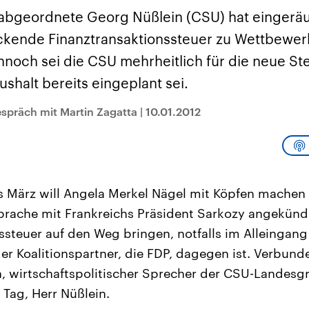
und im TikTok-Kana
rgründe
Hintergründe
erfall der
Der Iran – seit der
„Moment mal“
bgeordnete Georg Nüßlein (CSU) hat eingeräu
tinensischen
Islamischen Revolution
überprüfen wir viral
organisation
1979 auch Islamische
Behauptungen auf i
ckende Finanztransaktionssteuer zu Wettbewe
 im Oktober 2023
Republik Iran – ist ein
Wahrheitsgehalt. W
rael hat in der
von einem
kommt eine Aussag
nnoch sei die CSU mehrheitlich für die neue St
n wieder die
Religionsführer autoritär
Was ist falsch, was
 entfacht. Israel
regierter Staat im Nahen
stimmt? Was kann b
shalt bereits eingeplant sei.
e die Hamas
Osten. Eine Feindschaft
werden – und was is
ren. Diese wird wie
zu Israel und zu den USA
eine Lüge? Kurz.
spräch mit Martin Zagatta
|
10.01.2012
sbollah im Libanon
ist fest in der
Einordnend.
an unterstützt.
Staatsideologie
Transparent.
verankert.
s März will Angela Merkel Nägel mit Köpfen machen 
rache mit Frankreichs Präsident Sarkozy angekündi
ssteuer auf den Weg bringen, notfalls im Alleingang
r Koalitionspartner, die FDP, dagegen ist. Verbunde
, wirtschaftspolitischer Sprecher der CSU-Landesg
Tag, Herr Nüßlein.