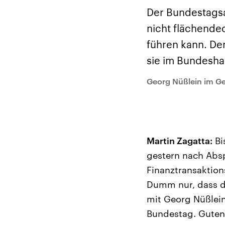
Analysen und
Hinte
Der Üb
Hintergründe
Der Bundestagsa
Wirtschaftlich und
paläs
militärisch gehören die
Terror
nicht flächende
Vereinigten Staaten zu
Hamas
den mächtigsten
auf Is
führen kann. De
Ländern der Erde, mit
Regio
großem Einfluss auf das
Gewalt
sie im Bundeshau
aktuelle Weltgeschehen.
möcht
zerstö
Georg Nüßlein im Ge
die Hi
vom Ir
Martin Zagatta:
Bi
gestern nach Absp
Finanztransaktion
Dumm nur, dass de
mit Georg Nüßlein
Bundestag. Guten 