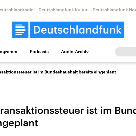
eutschlandradio
Deutschlandfunk Kultur
Deutschlandfunk No
rogramm
Podcasts
Audio-Archiv
Wirtschaft
Wissen
Kultur
Europa
Gesellschaf
nsaktionssteuer ist im Bundeshaushalt bereits eingeplant
Transaktionssteuer ist im Bu
ingeplant
tkonflikt
Iran
Faktenchecks
In unseren Faktenc
lle Lage und
Aktuelle Lage und