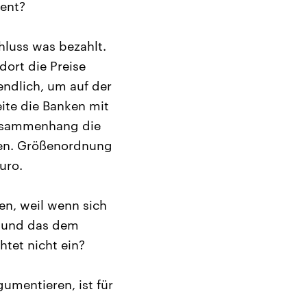
ment?
chluss was bezahlt.
dort die Preise
tendlich, um auf der
eite die Banken mit
 Zusammenhang die
ren. Größenordnung
uro.
len, weil wenn sich
i und das dem
htet nicht ein?
umentieren, ist für