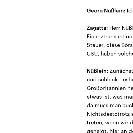
Georg Nüßlein:
Ic
Zagatta:
Herr Nüßl
Finanztransaktions
Steuer, diese Börs
CSU, haben solch
Nüßlein:
Zunächst 
und schlank desha
Großbritannien he
etwas ist, was ma
da muss man auch 
Nichtsdestotrotz s
treten, wenn wir 
geneigt, hier an 