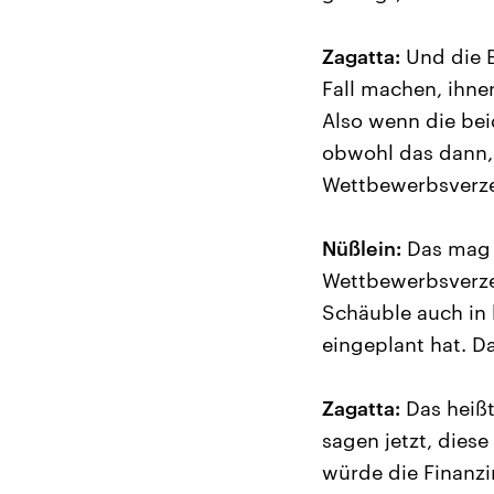
Zagatta:
Und die B
Fall machen, ihne
Also wenn die be
obwohl das dann, 
Wettbewerbsverze
Nüßlein:
Das mag s
Wettbewerbsverzer
Schäuble auch in 
eingeplant hat. D
Zagatta:
Das heißt
sagen jetzt, dies
würde die Finanzin