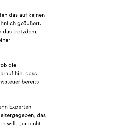
den das auf keinen
ähnlich geäußert.
n das trotzdem,
iner
oß die
arauf hin, dass
ssteuer bereits
denn Experten
weitergegeben, das
n will, gar nicht