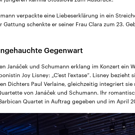
ann verpackte eine Liebeserklärung in ein Streichq
er Gattung schenkte er seiner Frau Clara zum 23. Ge
angehauchte Gegenwart
en Janáček und Schumann erklang im Konzert ein We
onistin Joy Lisney: „C'est l'extase“. Lisney bezieht 
n Dichters Paul Verlaine, gleichzeitig integriert sie
 Quartette von Janáček und Schumann. Ihr romantis
rbican Quartet in Auftrag gegeben und im April 2