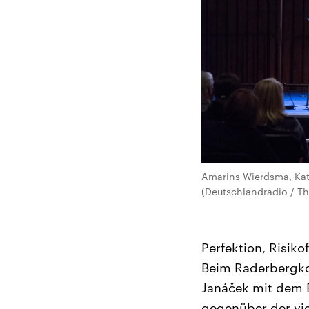
Amarins Wierdsma, Kat
(Deutschlandradio / T
Perfektion, Risik
Beim Raderbergkon
Janáček mit dem B
gegenüber der vie