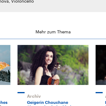
ova, Violoncello
Mehr zum Thema
Archiv
ches
Geigerin Chouchane