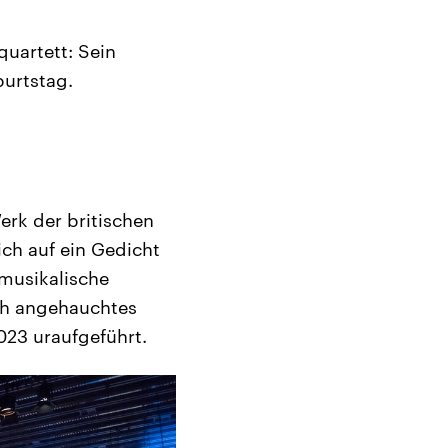
uartett: Sein
burtstag.
rk der britischen
sich auf ein Gedicht
 musikalische
ch angehauchtes
023 uraufgeführt.