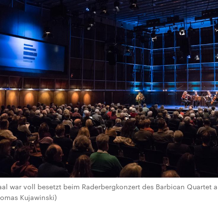
al war voll besetzt beim Raderbergkonzert des Barbican Quartet 
homas Kujawinski)