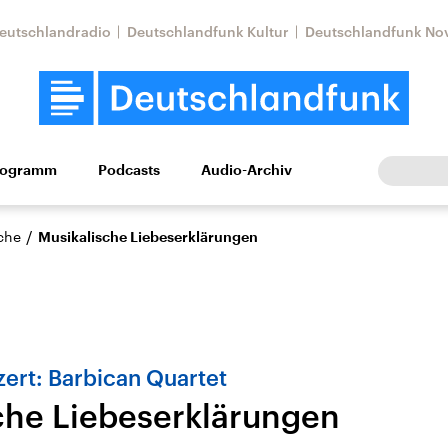
eutschlandradio
Deutschlandfunk Kultur
Deutschlandfunk No
rogramm
Podcasts
Audio-Archiv
Wirtschaft
Wissen
Kultur
Europa
Gesellschaf
/
che
Musikalische Liebeserklärungen
ert: Barbican Quartet
che Liebeserklärungen
Nahostkonflikt
Iran
le Beiträge,
Aktuelle Lage und
Aktuelle Lage und