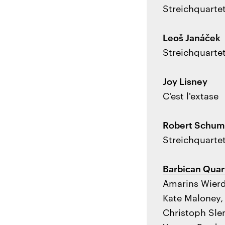
Streichquartet
Leoš Janáček
Streichquartet
Joy Lisney
C'est l'extase
Robert Schu
Streichquartet
Barbican Quar
Amarins Wierd
Kate Maloney, 
Christoph Slen