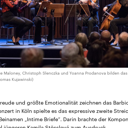
e Maloney, Christoph Slenczka und Yoanna Prodanova bilden das 
homas Kujawinski)
ofreude und größte Emotionalität zeichnen das Barbi
zert in Köln spielte es das expressive zweite Strei
einamen „Intime Briefe“. Darin brachte der Kompon
l jüngeren Kamila Stösslová zum Ausdruck.