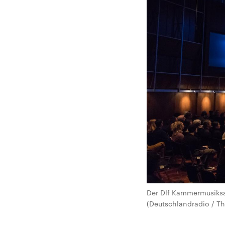
Der Dlf Kammermusiksa
(Deutschlandradio / T