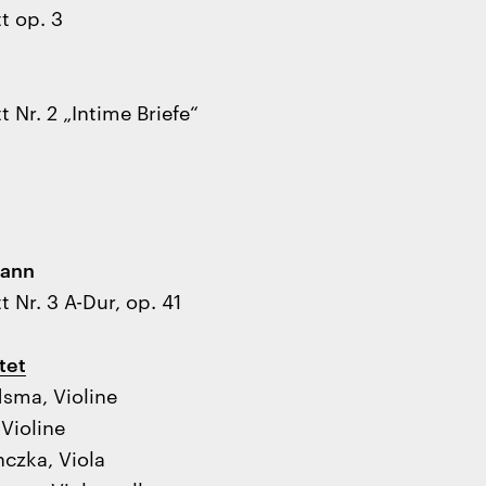
t op. 3
t Nr. 2 „Intime Briefe“
mann
t Nr. 3 A-Dur, op. 41
tet
sma, Violine
Violine
czka, Viola