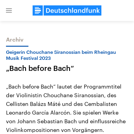
Close
menu
Archiv
Themen
Geigerin Chouchane Siranossian beim Rheingau
Musik Festival 2023
„Bach before Bach“
„Bach before Bach“ lautet der Programmtitel
der Violinistin Chouchane Siranossian, des
Cellisten Balázs Máté und des Cembalisten
Landtagswahl Sachsen-Anhalt
USA
2026
Aktuelle Beiträge, Analys
Leonardo García Alarcón. Sie spielen Werke
Alle Informationen
Hintergründe
Sachsen-Anhalt wählt am 6.
Wirtschaftlich und militäri
von Johann Sebastian Bach und einflussreiche
September 2026 einen neuen
gehören die Vereinigten S
Landtag. Seit 2021 wird das
den mächtigsten Ländern 
Violinkompositionen von Vorgängern.
Bundesland von einer Koalition aus
mit großem Einfluss auf d