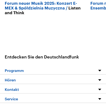
Forum neuer Musik 2025: Konzert E-
Forum n
MEX & Spółdzielnia Muzyczna
Listen
Ensembl
and Think
Entdecken Sie den Deutschlandfunk
Programm
Programm
Hören
Alle Sendungen
Livestream
Kontakt
Die Nachrichten
Audios
Hörerservice
Service
Nachrichtenleicht
Podcasts
Social Media