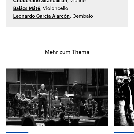
Chouchane Siranossian
, Violine
Balázs Máté
, Violoncello
Leonardo García Alarcón
, Cembalo
Mehr zum Thema