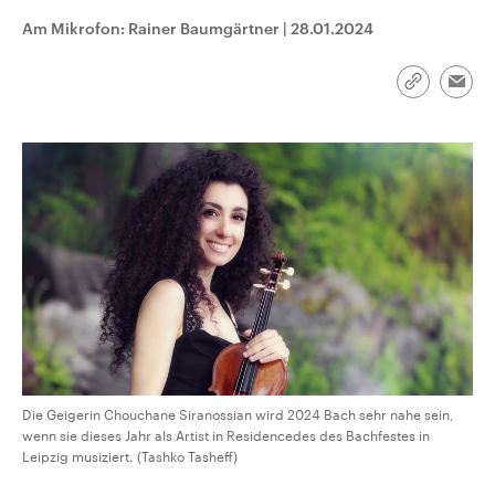
CDU, SPD und FDP regiert.-
aktuelle Weltgeschehen.
Am Mikrofon: Rainer Baumgärtner
|
28.01.2024
Umfragen, Prognosen,
Wahlprogramme, aktuelle Berichte
Sendungen
Programm
Podcasts
und Hintergründe zu den Parteien
und Kandidaten der anstehenden
Link
Emai
Wahl.
kopieren/te
Audio-Archiv
Die Geigerin Chouchane Siranossian wird 2024 Bach sehr nahe sein,
wenn sie dieses Jahr als Artist in Residencedes des Bachfestes in
Leipzig musiziert. (Tashko Tasheff)