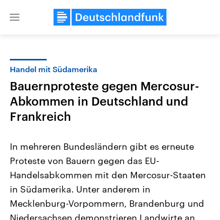
Close
menu
Handel mit Südamerika
Themen
Bauernproteste gegen Mercosur-
Abkommen in Deutschland und
Frankreich
In mehreren Bundesländern gibt es erneute
Proteste von Bauern gegen das EU-
Landtagswahl Sachsen-Anhalt
USA
Handelsabkommen mit den Mercosur-Staaten
2026
Aktuelle Beiträge, Analys
Alle Informationen
in Südamerika. Unter anderem in
Hintergründe
Sachsen-Anhalt wählt am 6.
Wirtschaftlich und militäri
Mecklenburg-Vorpommern, Brandenburg und
September 2026 einen neuen
gehören die Vereinigten S
Landtag. Seit 2021 wird das
den mächtigsten Ländern 
Niedersachsen demonstrieren Landwirte an
Bundesland von einer Koalition aus
mit großem Einfluss auf d