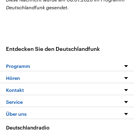
Deutschlandfunk gesendet.
Entdecken Sie den Deutschlandfunk
Programm
Programm
Hören
Alle Sendungen
Livestream
Kontakt
Die Nachrichten
Audios
Hörerservice
Service
Nachrichtenleicht
Podcasts
Social Media
FAQ
Über uns
Neue Beiträge auf dlf.de
Deutschlandfunk App
Newsletter
Deutschlandradio
Themen-Schwerpunkte
Nachrichten App
Deutschlandradio
Veranstaltungen
Presse