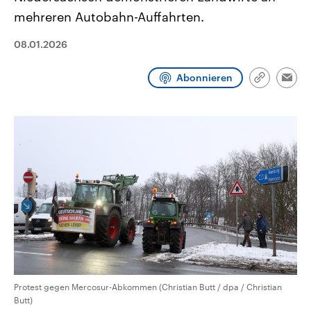
CDU, SPD und FDP regiert.-
aktuelle Weltgeschehen.
mehreren Autobahn-Auffahrten.
Umfragen, Prognosen,
Wahlprogramme, aktuelle Berichte
Sendungen
Programm
Podcasts
und Hintergründe zu den Parteien
08.01.2026
und Kandidaten der anstehenden
Wahl.
Audio-Archiv
Abonnieren
Link
Emai
kopieren/te
Protest gegen Mercosur-Abkommen (Christian Butt / dpa / Christian
Butt)