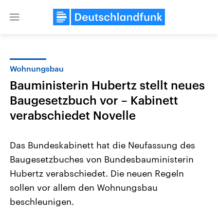
Close
menu
Wohnungsbau
Themen
Bauministerin Hubertz stellt neues
Baugesetzbuch vor – Kabinett
verabschiedet Novelle
Das Bundeskabinett hat die Neufassung des
Baugesetzbuches von Bundesbauministerin
Landtagswahl Sachsen-Anhalt
USA
Hubertz verabschiedet. Die neuen Regeln
2026
Aktuelle Beiträge, Analys
Alle Informationen
sollen vor allem den Wohnungsbau
Hintergründe
Sachsen-Anhalt wählt am 6.
Wirtschaftlich und militäri
beschleunigen.
September 2026 einen neuen
gehören die Vereinigten S
Landtag. Seit 2021 wird das
den mächtigsten Ländern 
Bundesland von einer Koalition aus
mit großem Einfluss auf d