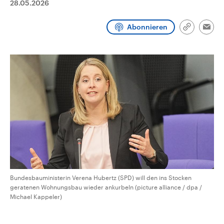
28.05.2026
CDU, SPD und FDP regiert.-
aktuelle Weltgeschehen.
Umfragen, Prognosen,
Wahlprogramme, aktuelle Berichte
Abonnieren
Sendungen
Programm
Podcasts
und Hintergründe zu den Parteien
Link
Emai
und Kandidaten der anstehenden
kopieren/te
Wahl.
Audio-Archiv
Bundesbauministerin Verena Hubertz (SPD) will den ins Stocken
geratenen Wohnungsbau wieder ankurbeln (picture alliance / dpa /
Michael Kappeler)