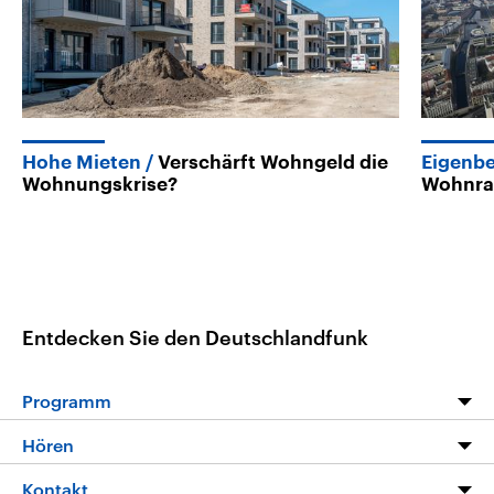
Hohe Mieten
Verschärft Wohngeld die
Eigenb
Wohnungskrise?
Wohnra
Entdecken Sie den Deutschlandfunk
Programm
Programm
Hören
Alle Sendungen
Livestream
Kontakt