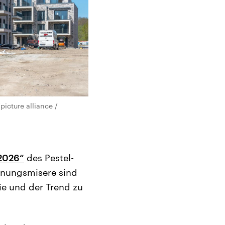
icture alliance /
 2026“
des Pestel-
ohnungsmisere sind
tie und der Trend zu