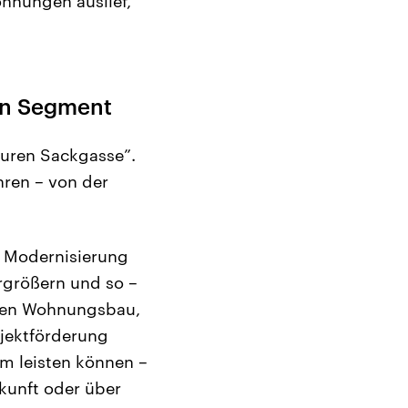
hnungen auslief,
en Segment
euren Sackgasse”.
hren – von der
e Modernisierung
größern und so –
zialen Wohnungsbau,
bjektförderung
m leisten können –
kunft oder über