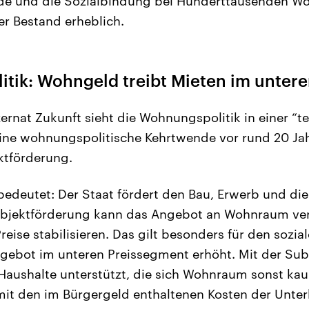
e und die Sozialbindung bei Hunderttausenden Wo
er Bestand erheblich.
tik: Wohngeld treibt Mieten im unter
ernat Zukunft sieht die Wohnungspolitik in einer “t
ine wohnungspolitische Kehrtwende vor rund 20 Ja
ktförderung.
edeutet: Der Staat fördert den Bau, Erwerb und di
jektförderung kann das Angebot an Wohnraum ver
 Preise stabilisieren. Das gilt besonders für den so
ngebot im unteren Preissegment erhöht. Mit der Su
aushalte unterstützt, die sich Wohnraum sonst kau
mit den im Bürgergeld enthaltenen Kosten der Unter