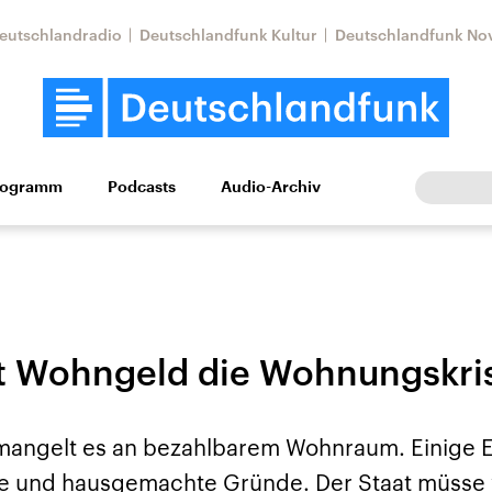
eutschlandradio
Deutschlandfunk Kultur
Deutschlandfunk No
rogramm
Podcasts
Audio-Archiv
Wirtschaft
Wissen
Kultur
Europa
Gesellschaf
t Wohngeld die Wohnungskri
mangelt es an bezahlbarem Wohnraum. Einige 
Nahostkonflikt
Iran
lle und hausgemachte Gründe. Der Staat müsse
le Beiträge,
Aktuelle Lage und
Aktuelle Lage und