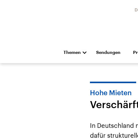
D
Themen
Sendungen
P
Die Nachrichten
Politik
Hörspiel und Feature
Musik
Hohe Mieten
Verschärf
In Deutschland 
Landtagswahl Sachsen-
USA
dafür strukture
Anhalt 2026
Aktuel