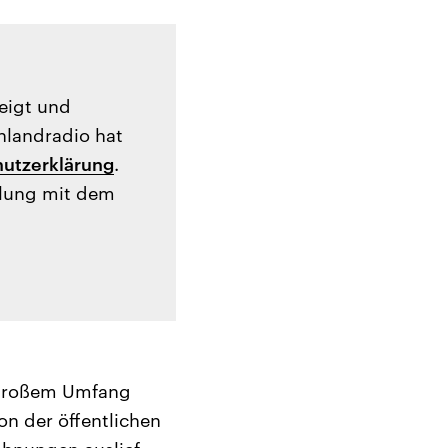
zeigt und
hlandradio hat
utzerklärung
.
tlung mit dem
 großem Umfang
n der öffentlichen