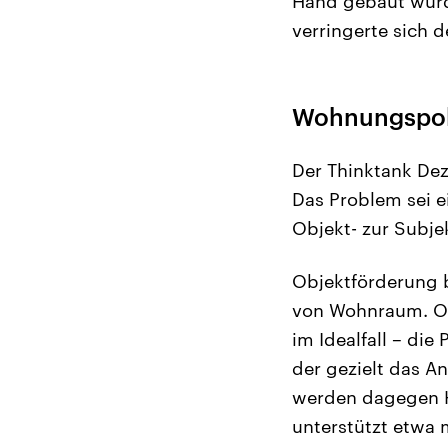
Hand gebaut wurd
verringerte sich d
Wohnungspoli
Der Thinktank Dez
Das Problem sei e
Objekt- zur Subje
Objektförderung b
von Wohnraum. Ob
im Idealfall – die
der gezielt das A
werden dagegen H
unterstützt etwa 