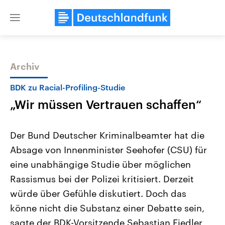
Close
menu
Archiv
Themen
BDK zu Racial-Profiling-Studie
„Wir müssen Vertrauen schaffen“
Der Bund Deutscher Kriminalbeamter hat die
Absage von Innenminister Seehofer (CSU) für
eine unabhängige Studie über möglichen
Landtagswahl Sachsen-Anhalt
USA
Rassismus bei der Polizei kritisiert. Derzeit
2026
Aktuelle Beiträge, Analys
Alle Informationen
würde über Gefühle diskutiert. Doch das
Hintergründe
Sachsen-Anhalt wählt am 6.
Wirtschaftlich und militäri
könne nicht die Substanz einer Debatte sein,
September 2026 einen neuen
gehören die Vereinigten S
Landtag. Seit 2021 wird das
den mächtigsten Ländern 
sagte der BDK-Vorsitzende Sebastian Fiedler
Bundesland von einer Koalition aus
mit großem Einfluss auf d