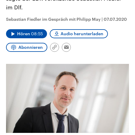
CDU, SPD und FDP regiert.-
aktuelle Weltgeschehen.
im Dlf.
Umfragen, Prognosen,
Wahlprogramme, aktuelle Berichte
Sendungen
Programm
Podcasts
und Hintergründe zu den Parteien
Sebastian Fiedler im Gespräch mit Philipp May
|
07.07.2020
und Kandidaten der anstehenden
Wahl.
Audio-Archiv
Hören
08:55
Audio herunterladen
Abonnieren
Link
Email
kopieren/teilen