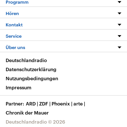
Programm
Programm
Hören
Alle Sendungen
Livestream
Kontakt
Die Nachrichten
Audios
Hörerservice
Service
Nachrichtenleicht
Podcasts
Social Media
FAQ
Über uns
Neue Beiträge auf dlf.de
Deutschlandfunk App
Newsletter
Deutschlandradio
Themen-Schwerpunkte
Nachrichten App
Deutschlandradio
Veranstaltungen
Presse
Frequenzen
Datenschutzerklärung
Musikliste
Ausbildung und Karriere
Nutzungsbedingungen
RSS
Transparenz
Impressum
Korrekturen
Barrierefreiheit
Partner
ARD
|
ZDF
|
Phoenix
|
arte
|
Chronik der Mauer
Deutschlandradio © 2026