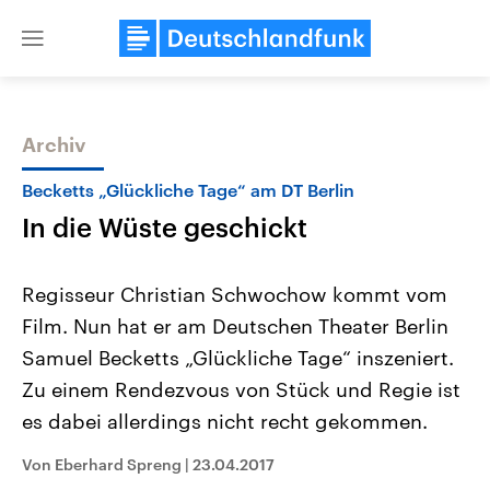
Close
menu
Archiv
Themen
Becketts „Glückliche Tage“ am DT Berlin
In die Wüste geschickt
Regisseur Christian Schwochow kommt vom
Film. Nun hat er am Deutschen Theater Berlin
Samuel Becketts „Glückliche Tage“ inszeniert.
Landtagswahl Sachsen-Anhalt
USA
Zu einem Rendezvous von Stück und Regie ist
2026
Aktuelle Beiträge, Analys
Alle Informationen
es dabei allerdings nicht recht gekommen.
Hintergründe
Sachsen-Anhalt wählt am 6.
Wirtschaftlich und militäri
September 2026 einen neuen
gehören die Vereinigten S
Von Eberhard Spreng
|
23.04.2017
Landtag. Seit 2021 wird das
den mächtigsten Ländern 
Bundesland von einer Koalition aus
mit großem Einfluss auf d