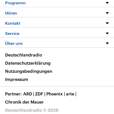
Programm
Programm
Hören
Alle Sendungen
Livestream
Kontakt
Die Nachrichten
Audios
Hörerservice
Service
Nachrichtenleicht
Podcasts
Social Media
FAQ
Über uns
Neue Beiträge auf dlf.de
Deutschlandfunk App
Newsletter
Deutschlandradio
Themen-Schwerpunkte
Nachrichten App
Deutschlandradio
Veranstaltungen
Presse
Frequenzen
Datenschutzerklärung
Musikliste
Ausbildung und Karriere
Nutzungsbedingungen
RSS
Transparenz
Impressum
Korrekturen
Barrierefreiheit
Partner
ARD
|
ZDF
|
Phoenix
|
arte
|
Chronik der Mauer
Deutschlandradio © 2026