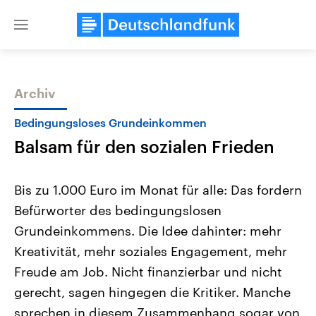
Close
menu
Archiv
Themen
Bedingungsloses Grundeinkommen
Balsam für den sozialen Frieden
Bis zu 1.000 Euro im Monat für alle: Das fordern
Befürworter des bedingungslosen
Grundeinkommens. Die Idee dahinter: mehr
Landtagswahl Sachsen-Anhalt
USA
Kreativität, mehr soziales Engagement, mehr
2026
Aktuelle Beiträge, Analys
Alle Informationen
Freude am Job. Nicht finanzierbar und nicht
Hintergründe
Sachsen-Anhalt wählt am 6.
Wirtschaftlich und militäri
gerecht, sagen hingegen die Kritiker. Manche
September 2026 einen neuen
gehören die Vereinigten S
Landtag. Seit 2021 wird das
den mächtigsten Ländern 
sprechen in diesem Zusammenhang sogar von
Bundesland von einer Koalition aus
mit großem Einfluss auf d