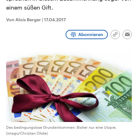
CDU, SPD und FDP regiert.-
aktuelle Weltgeschehen.
einem süßen Gift.
Umfragen, Prognosen,
Wahlprogramme, aktuelle Berichte
Sendungen
Programm
Podcasts
und Hintergründe zu den Parteien
Von Alois Berger
|
17.04.2017
und Kandidaten der anstehenden
Wahl.
Audio-Archiv
Abonnieren
Link
Emai
kopieren/te
Des bedingungslose Grundeinkommen: Bisher nur eine Utopie.
(imago/Christian Ohde)