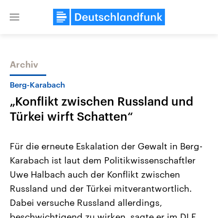
Close
menu
Archiv
Themen
Berg-Karabach
„Konflikt zwischen Russland und
Türkei wirft Schatten“
Für die erneute Eskalation der Gewalt in Berg-
Karabach ist laut dem Politikwissenschaftler
Landtagswahl Sachsen-Anhalt
USA
Uwe Halbach auch der Konflikt zwischen
2026
Aktuelle Beiträge, Analys
Alle Informationen
Hintergründe
Russland und der Türkei mitverantwortlich.
Sachsen-Anhalt wählt am 6.
Wirtschaftlich und militäri
September 2026 einen neuen
gehören die Vereinigten S
Dabei versuche Russland allerdings,
Landtag. Seit 2021 wird das
den mächtigsten Ländern 
beschwichtigend zu wirken, sagte er im DLF.
Bundesland von einer Koalition aus
mit großem Einfluss auf d