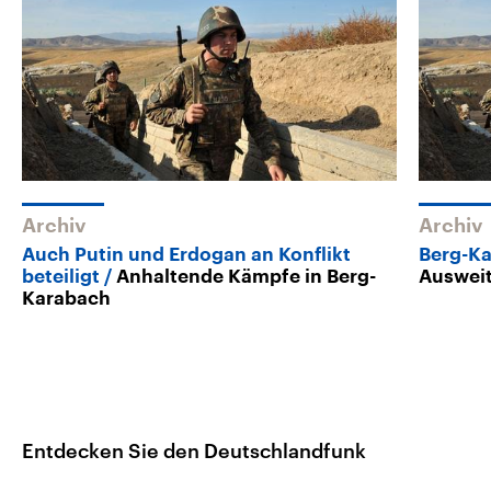
Archiv
Archiv
Auch Putin und Erdogan an Konflikt
Berg-K
beteiligt
Anhaltende Kämpfe in Berg-
Ausweit
Karabach
Entdecken Sie den Deutschlandfunk