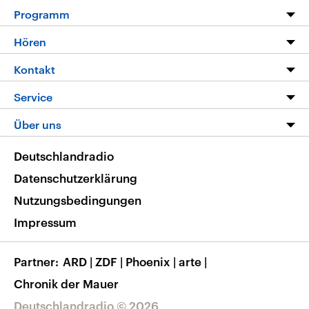
Programm
Programm
Hören
Alle Sendungen
Livestream
Kontakt
Die Nachrichten
Audios
Hörerservice
Service
Nachrichtenleicht
Podcasts
Social Media
FAQ
Über uns
Neue Beiträge auf dlf.de
Deutschlandfunk App
Newsletter
Deutschlandradio
Themen-Schwerpunkte
Nachrichten App
Deutschlandradio
Veranstaltungen
Presse
Frequenzen
Datenschutzerklärung
Musikliste
Ausbildung und Karriere
Nutzungsbedingungen
RSS
Transparenz
Impressum
Korrekturen
Barrierefreiheit
Partner
ARD
|
ZDF
|
Phoenix
|
arte
|
Chronik der Mauer
Deutschlandradio © 2026