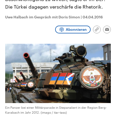
CDU, SPD und FDP regiert.-
aktuelle Weltgeschehen.
Die Türkei dagegen verschärfe die Rhetorik.
Umfragen, Prognosen,
Wahlprogramme, aktuelle Berichte
Sendungen
Programm
Podcasts
und Hintergründe zu den Parteien
Uwe Halbach im Gespräch mit Doris Simon
|
04.04.2016
und Kandidaten der anstehenden
Wahl.
Audio-Archiv
Abonnieren
Link
Emai
kopieren/te
Ein Panzer bei einer Militärparade in Stepanakert in der Region Berg-
Karabach im Jahr 2012. (imago / itar-tass)