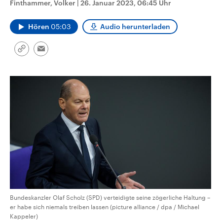
Finthammer, Volker
|
26. Januar 2023, 06:45 Uhr
CDU, SPD und FDP regiert.-
aktuelle Weltgeschehen.
Umfragen, Prognosen,
Wahlprogramme, aktuelle Berichte
Hören
05:03
Audio herunterladen
Sendungen
Programm
Podcasts
und Hintergründe zu den Parteien
und Kandidaten der anstehenden
Wahl.
Link
Email
Audio-Archiv
kopieren/teilen
Bundeskanzler Olaf Scholz (SPD) verteidigte seine zögerliche Haltung –
er habe sich niemals treiben lassen (picture alliance / dpa / Michael
Kappeler)