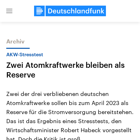
Close
menu
Archiv
Themen
AKW-Stresstest
Zwei Atomkraftwerke bleiben als
Reserve
Zwei der drei verbliebenen deutschen
Atomkraftwerke sollen bis zum April 2023 als
Landtagswahl Sachsen-Anhalt
USA
Reserve für die Stromversorgung bereitstehen.
2026
Aktuelle Beiträge, Analys
Alle Informationen
Hintergründe
Das ist das Ergebnis eines Stresstests, den
Sachsen-Anhalt wählt am 6.
Wirtschaftlich und militäri
September 2026 einen neuen
gehören die Vereinigten S
Wirtschaftsminister Robert Habeck vorgestellt
Landtag. Seit 2021 wird das
den mächtigsten Ländern 
hat. Doch die Kritik ist groß.
Bundesland von einer Koalition aus
mit großem Einfluss auf d