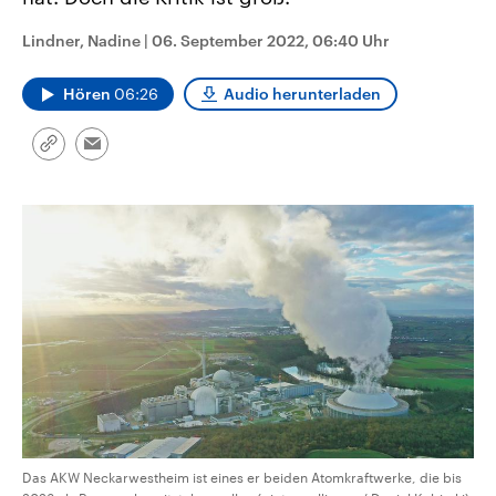
CDU, SPD und FDP regiert.-
aktuelle Weltgeschehen.
Umfragen, Prognosen,
Lindner, Nadine
|
06. September 2022, 06:40 Uhr
Wahlprogramme, aktuelle Berichte
Sendungen
Programm
Podcasts
und Hintergründe zu den Parteien
und Kandidaten der anstehenden
Hören
06:26
Audio herunterladen
Wahl.
Audio-Archiv
Link
Email
kopieren/teilen
Das AKW Neckarwestheim ist eines er beiden Atomkraftwerke, die bis