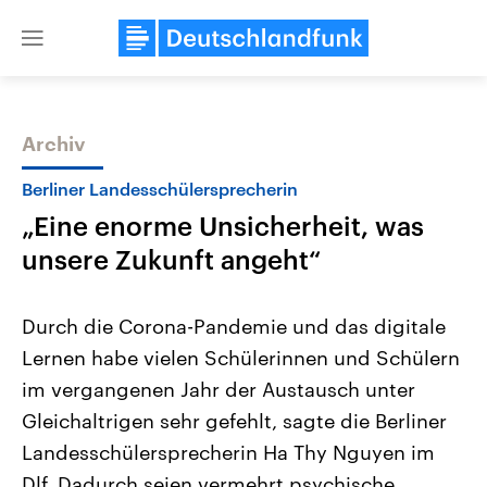
Close
menu
Archiv
Themen
Berliner Landesschülersprecherin
„Eine enorme Unsicherheit, was
unsere Zukunft angeht“
Durch die Corona-Pandemie und das digitale
Lernen habe vielen Schülerinnen und Schülern
Landtagswahl Sachsen-Anhalt
USA
im vergangenen Jahr der Austausch unter
2026
Aktuelle Beiträge, Analys
Alle Informationen
Hintergründe
Gleichaltrigen sehr gefehlt, sagte die Berliner
Sachsen-Anhalt wählt am 6.
Wirtschaftlich und militäri
September 2026 einen neuen
gehören die Vereinigten S
Landesschülersprecherin Ha Thy Nguyen im
Landtag. Seit 2021 wird das
den mächtigsten Ländern 
Dlf. Dadurch seien vermehrt psychische
Bundesland von einer Koalition aus
mit großem Einfluss auf d