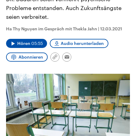
CDU, SPD und FDP regiert.-
aktuelle Weltgeschehen.
Probleme entstanden. Auch Zukunftsängste
Umfragen, Prognosen,
Wahlprogramme, aktuelle Berichte
seien verbreitet.
Sendungen
Programm
Podcasts
und Hintergründe zu den Parteien
und Kandidaten der anstehenden
Wahl.
Ha Thy Nguyen im Gespräch mit Thekla Jahn
|
12.03.2021
Audio-Archiv
Hören
05:55
Audio herunterladen
Abonnieren
Link
Email
kopieren/teilen