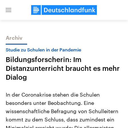
Close
menu
Archiv
Themen
Studie zu Schulen in der Pandemie
Bildungsforscherin: Im
Distanzunterricht braucht es mehr
Dialog
In der Coronakrise stehen die Schulen
Landtagswahl Sachsen-Anhalt
USA
besonders unter Beobachtung. Eine
2026
Aktuelle Beiträge, Analys
Alle Informationen
Hintergründe
wissenschaftliche Befragung von Schulleitern
Sachsen-Anhalt wählt am 6.
Wirtschaftlich und militäri
September 2026 einen neuen
gehören die Vereinigten S
kommt zu dem Schluss, dass zumindest ein
Landtag. Seit 2021 wird das
den mächtigsten Ländern 
Bundesland von einer Koalition aus
Minimalziel erreicht wurde: Die allermeisten
mit großem Einfluss auf d