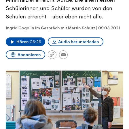
CDU, SPD und FDP regiert.-
aktuelle Weltgeschehen.
Schülerinnen und Schüler wurden von den
Umfragen, Prognosen,
Wahlprogramme, aktuelle Berichte
Schulen erreicht – aber eben nicht alle.
Sendungen
Programm
Podcasts
und Hintergründe zu den Parteien
und Kandidaten der anstehenden
Wahl.
Ingrid Gogolin im Gespräch mit Martin Schütz
|
09.03.2021
Audio-Archiv
Hören
06:26
Audio herunterladen
Abonnieren
Link
Email
kopieren/teilen