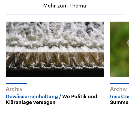
Mehr zum Thema
Archiv
Archiv
Gewässerreinhaltung
Wo Politik und
Insekte
Kläranlage versagen
Summe