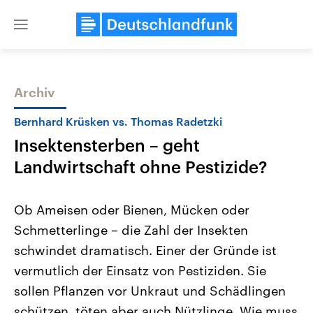
Close
menu
Archiv
Themen
Bernhard Krüsken vs. Thomas Radetzki
Insektensterben – geht
Landwirtschaft ohne Pestizide?
Ob Ameisen oder Bienen, Mücken oder
Schmetterlinge – die Zahl der Insekten
Landtagswahl Sachsen-Anhalt
USA
schwindet dramatisch. Einer der Gründe ist
2026
Aktuelle Beiträge, Analys
Alle Informationen
Hintergründe
vermutlich der Einsatz von Pestiziden. Sie
Sachsen-Anhalt wählt am 6.
Wirtschaftlich und militäri
September 2026 einen neuen
gehören die Vereinigten S
sollen Pflanzen vor Unkraut und Schädlingen
Landtag. Seit 2021 wird das
den mächtigsten Ländern 
schützen, töten aber auch Nützlinge. Wie muss
Bundesland von einer Koalition aus
mit großem Einfluss auf d