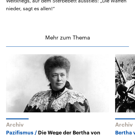
Weltkriegs, auf dem Sterbebett ausstieß: „Die Waffen
nieder, sagt es allen!“
Mehr zum Thema
Archiv
Archiv
Pazifismus
Die Wege der Bertha von
Bertha 