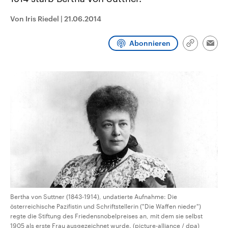
CDU, SPD und FDP regiert.-
aktuelle Weltgeschehen.
Umfragen, Prognosen,
Von Iris Riedel
|
21.06.2014
Wahlprogramme, aktuelle Berichte
Sendungen
Programm
Podcasts
und Hintergründe zu den Parteien
und Kandidaten der anstehenden
Abonnieren
Wahl.
Link
Emai
kopieren/te
Audio-Archiv
Bertha von Suttner (1843-1914), undatierte Aufnahme: Die
österreichische Pazifistin und Schriftstellerin ("Die Waffen nieder")
regte die Stiftung des Friedensnobelpreises an, mit dem sie selbst
1905 als erste Frau ausgezeichnet wurde. (picture-alliance / dpa)