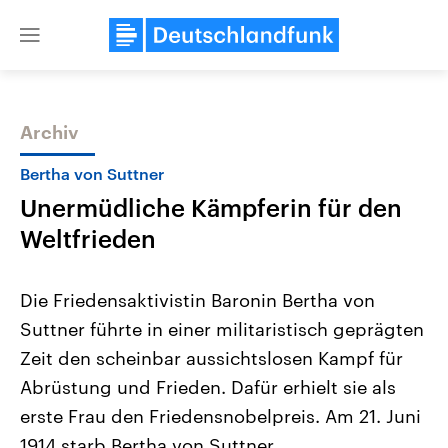
Close
menu
Archiv
Themen
Bertha von Suttner
Unermüdliche Kämpferin für den
Weltfrieden
Die Friedensaktivistin Baronin Bertha von
Suttner führte in einer militaristisch geprägten
Landtagswahl Sachsen-Anhalt
USA
Zeit den scheinbar aussichtslosen Kampf für
2026
Aktuelle Beiträge, Analys
Alle Informationen
Hintergründe
Abrüstung und Frieden. Dafür erhielt sie als
Sachsen-Anhalt wählt am 6.
Wirtschaftlich und militäri
September 2026 einen neuen
gehören die Vereinigten S
erste Frau den Friedensnobelpreis. Am 21. Juni
Landtag. Seit 2021 wird das
den mächtigsten Ländern 
1914 starb Bertha von Suttner.
Bundesland von einer Koalition aus
mit großem Einfluss auf d