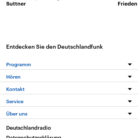
Suttner
Frieden
Entdecken Sie den Deutschlandfunk
Programm
Programm
Hören
Alle Sendungen
Livestream
Kontakt
Die Nachrichten
Audios
Hörerservice
Service
Nachrichtenleicht
Podcasts
Social Media
FAQ
Über uns
Neue Beiträge auf dlf.de
Deutschlandfunk App
Newsletter
Deutschlandradio
Themen-Schwerpunkte
Nachrichten App
Deutschlandradio
Veranstaltungen
Presse
Frequenzen
Datenschutzerklärung