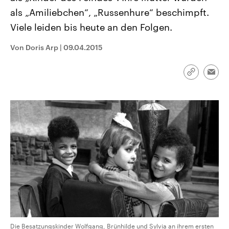
CDU, SPD und FDP regiert.-
aktuelle Weltgeschehen.
als „Amiliebchen“, „Russenhure“ beschimpft.
Umfragen, Prognosen,
Wahlprogramme, aktuelle Berichte
Viele leiden bis heute an den Folgen.
Sendungen
Programm
Podcasts
und Hintergründe zu den Parteien
und Kandidaten der anstehenden
Wahl.
Von Doris Arp
|
09.04.2015
Audio-Archiv
Link
Emai
kopieren/te
Die Besatzungskinder Wolfgang, Brünhilde und Sylvia an ihrem ersten