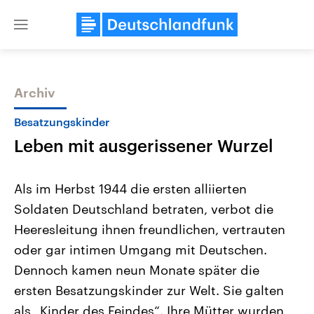
Close
menu
Archiv
Themen
Besatzungskinder
Leben mit ausgerissener Wurzel
Als im Herbst 1944 die ersten alliierten
Soldaten Deutschland betraten, verbot die
Heeresleitung ihnen freundlichen, vertrauten
Landtagswahl Sachsen-Anhalt
USA
oder gar intimen Umgang mit Deutschen.
2026
Aktuelle Beiträge, Analys
Alle Informationen
Dennoch kamen neun Monate später die
Hintergründe
Sachsen-Anhalt wählt am 6.
Wirtschaftlich und militäri
ersten Besatzungskinder zur Welt. Sie galten
September 2026 einen neuen
gehören die Vereinigten S
Landtag. Seit 2021 wird das
den mächtigsten Ländern 
als „Kinder des Feindes“. Ihre Mütter wurden
Bundesland von einer Koalition aus
mit großem Einfluss auf d